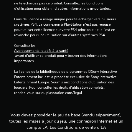
t
u
ne téléchargez pas ce produit. Consultez les Conditions 
t
i
r
d'utilisation pour obtenir d'autres informations importantes.
p
o
a
r
n
n
Frais de licence à usage unique pour télécharger vers plusieurs 
o
s
t
systèmes PS4. La connexion à PlayStation n'est pas requise 
p
v
l
pour utiliser cette licence sur votre PS4 principale ; elle l'est en 
o
i
e
revanche pour une utilisation sur d'autres systèmes PS4.
s
s
g
é
u
a
Consultez les 
e
e
m
Avertissements relatifs à la santé
s
l
 avant d'utiliser ce produit pour y trouver des informations 
e
.
l
importantes.
p
e
l
s
J
La licence de la bibliothèque de programmes ©Sony Interactive 
a
s
Entertainment Inc. est la propriété exclusive de Sony Interactive 
y
o
o
Entertainment Europe. Soumis aux conditions d’utilisation des 
o
u
n
logiciels. Pour consulter les droits d’utilisation complets, 
u
a
t
rendez-vous sur eu.playstation.com/legal.
e
b
é
n
l
g
m
e
a
o
s
l
d
Vous devez posséder le jeu de base (vendu séparément),
a
e
e
toutes les mises à jour du jeu, une connexion Internet et un
m
n
c
compte EA. Les Conditions de vente d’EA
e
i
s