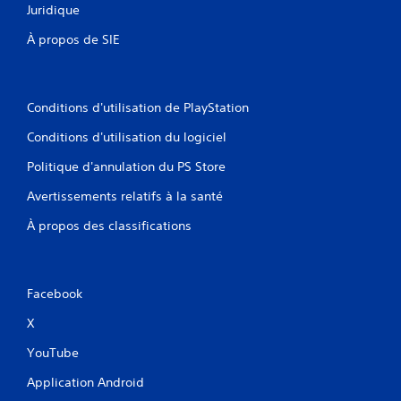
t
Juridique
i
q
s
b
u
À propos de SIE
u
r
e
a
r
m
t
e
l
i
n
e
o
Conditions d'utilisation de PlayStation
t
s
n
)
t
Conditions d'utilisation du logiciel
s
.
o
d
Politique d'annulation du PS Store
u
e
S
c
s
Avertissements relatifs à la santé
a
h
m
u
a
e
À propos des classifications
n
v
s
e
e
V
t
g
o
t
a
u
Facebook
e
r
s
s
X
p
d
.
o
e
YouTube
u
m
v
a
Application Android
e
n