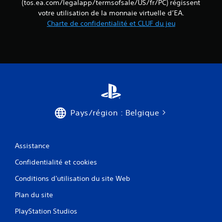
(tos.ea.com/legalapp/termsofsale/US/fr/PC) régissent
n
n
a
votre utilisation de la monnaie virtuelle d’EA.
t
é
v
f
Charte de confidentialité et CLUF du jeu
m
o
o
a
i
u
t
r
r
i
à
n
q
a
i
u
e
p
e
s
(
p
o
j
u
r
e
y
a
Pays/région : Belgique
u
e
l
h
r
e
o
r
m
r
Assistance
a
e
s
p
n
l
Confidentialité et cookies
t
i
i
o
g
d
Conditions d'utilisation du site Web
u
n
e
p
e
Plan du site
m
a
u
e
r
n
PlayStation Studios
n
v
i