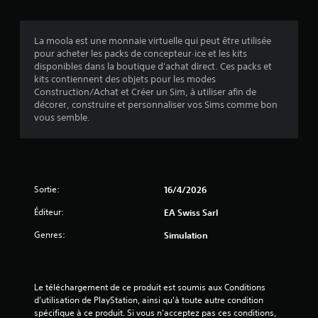
e
i
v
l
o
e
e
r
n
La moola est une monnaie virtuelle qui peut être utilisée
j
s
s
pour acheter les packs de concepteur·ice et les kits
e
e
v
disponibles dans la boutique d'achat direct. Ces packs et
u
r
i
kits contiennent des objets pour les modes
e
l
Construction/Achat et Créer un Sim, à utiliser afin de
s
n
e
décorer, construire et personnaliser vos Sims comme bon
u
p
s
vous semble.
a
e
j
u
l
o
s
l
y
e
s
e
à
t
s
t
i
Sortie:
16/4/2026
L
o
c
e
u
Éditeur:
EA Swiss Sarl
k
s
t
s
i
Genres:
m
Simulation
v
n
o
o
f
m
u
o
e
s
r
n
Le téléchargement de ce produit est soumis aux Conditions 
s
m
t
d'utilisation de PlayStation, ainsi qu'à toute autre condition 
o
a
d
spécifique à ce produit. Si vous n'acceptez pas ces conditions, 
n