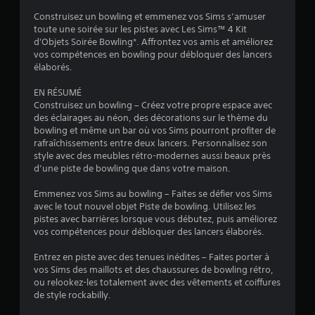
e
v
i
v
Construisez un bowling et emmenez vos Sims s’amuser
l
o
e
toute une soirée sur les pistes avec Les Sims™ 4 Kit
e
i
r
n
d'Objets Soirée Bowling*. Affrontez vos amis et améliorez
j
s
s
vos compétences en bowling pour débloquer des lancers
e
s
e
v
élaborés.
u
r
i
e
)
l
s
EN RÉSUMÉ
n
e
Construisez un bowling – Créez votre propre espace avec
u
p
s
des éclairages au néon, des décorations sur le thème du
a
e
j
bowling et même un bar où vos Sims pourront profiter de
u
l
o
rafraîchissements entre deux lancers. Personnalisez son
s
l
y
style avec des meubles rétro-modernes aussi beaux près
e
s
e
d’une piste de bowling que dans votre maison.
à
t
s
t
i
L
Emmenez vos Sims au bowling – Faites se défier vos Sims
o
c
e
avec le tout nouvel objet Piste de bowling. Utilisez les
u
k
s
pistes avec barrières lorsque vous débutez, puis améliorez
t
s
i
vos compétences pour débloquer des lancers élaborés.
m
v
n
o
o
f
Entrez en piste avec des tenues inédites – Faites porter à
m
u
o
vos Sims des maillots et des chaussures de bowling rétro,
e
s
r
ou relookez-les totalement avec des vêtements et coiffures
n
s
m
de style rockabilly.
t
o
a
d
n