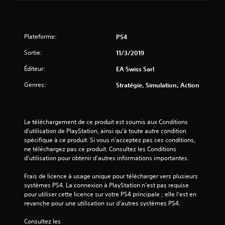
t
u
t
i
r
p
o
a
r
n
n
o
Plateforme:
PS4
s
t
p
v
l
Sortie:
o
11/3/2019
i
e
s
s
g
Éditeur:
EA Swiss Sarl
é
u
a
e
Genres:
e
Stratégie, Simulation, Action
m
s
l
e
.
l
p
e
l
s
J
Le téléchargement de ce produit est soumis aux Conditions 
a
s
d'utilisation de PlayStation, ainsi qu'à toute autre condition 
y
o
o
spécifique à ce produit. Si vous n'acceptez pas ces conditions, 
o
u
n
ne téléchargez pas ce produit. Consultez les Conditions 
u
a
t
d'utilisation pour obtenir d'autres informations importantes.
e
b
é
n
l
g
Frais de licence à usage unique pour télécharger vers plusieurs 
m
e
a
systèmes PS4. La connexion à PlayStation n'est pas requise 
o
s
l
pour utiliser cette licence sur votre PS4 principale ; elle l'est en 
d
a
e
revanche pour une utilisation sur d'autres systèmes PS4.
e
m
n
c
e
Consultez les 
i
s