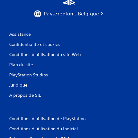
t
i
q
s
b
u
Pays/région : Belgique
u
r
e
a
r
m
t
e
l
i
n
e
Assistance
o
t
s
n
)
Confidentialité et cookies
t
s
.
o
d
Conditions d'utilisation du site Web
u
e
S
c
s
Plan du site
a
h
m
PlayStation Studios
u
a
e
n
v
s
Juridique
e
e
V
t
g
À propos de SIE
o
t
a
u
e
r
s
s
p
d
.
o
e
Conditions d'utilisation de PlayStation
u
m
v
Conditions d'utilisation du logiciel
a
e
n