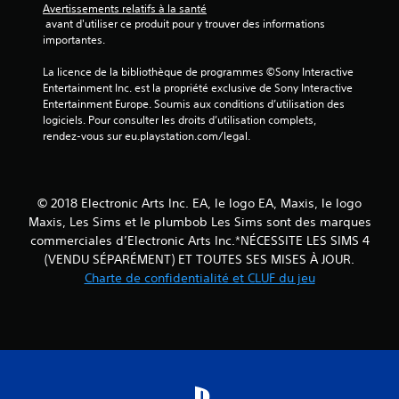
n
Avertissements relatifs à la santé
n
a
 avant d'utiliser ce produit pour y trouver des informations 
t
é
v
importantes.
f
m
o
o
a
i
La licence de la bibliothèque de programmes ©Sony Interactive 
u
t
r
Entertainment Inc. est la propriété exclusive de Sony Interactive 
r
i
à
Entertainment Europe. Soumis aux conditions d’utilisation des 
n
q
a
logiciels. Pour consulter les droits d’utilisation complets, 
i
u
rendez-vous sur eu.playstation.com/legal.
e
p
e
s
(
p
o
j
u
r
e
y
a
u
© 2018 Electronic Arts Inc. EA, le logo EA, Maxis, le logo
e
l
h
Maxis, Les Sims et le plumbob Les Sims sont des marques
r
e
o
commerciales d’Electronic Arts Inc.*NÉCESSITE LES SIMS 4
r
m
r
(VENDU SÉPARÉMENT) ET TOUTES SES MISES À JOUR.
a
e
s
Charte de confidentialité et CLUF du jeu
p
n
l
t
i
i
o
g
d
u
n
e
p
e
m
a
u
e
r
n
n
v
i