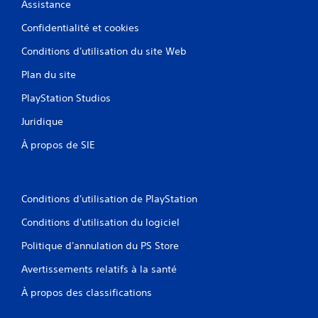
Assistance
t
i
q
s
b
u
Confidentialité et cookies
u
r
e
a
r
m
Conditions d'utilisation du site Web
t
e
l
i
n
Plan du site
e
o
t
s
n
PlayStation Studios
)
t
s
.
o
Juridique
d
u
e
À propos de SIE
S
c
s
a
h
m
u
a
e
n
v
s
Conditions d'utilisation de PlayStation
e
e
V
t
g
o
Conditions d'utilisation du logiciel
t
a
u
e
r
s
Politique d'annulation du PS Store
s
p
d
.
Avertissements relatifs à la santé
o
e
u
m
À propos des classifications
v
a
e
n