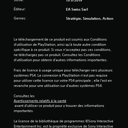
11/3/2019
t
u
t
i
r
Éditeur:
EA Swiss Sarl
p
o
a
r
n
n
Genres:
Stratégie, Simulation, Action
o
s
t
p
v
l
o
i
e
s
s
g
Le téléchargement de ce produit est soumis aux Conditions 
é
u
a
d'utilisation de PlayStation, ainsi qu'à toute autre condition 
e
e
m
spécifique à ce produit. Si vous n'acceptez pas ces conditions, 
s
l
e
ne téléchargez pas ce produit. Consultez les Conditions 
.
l
p
d'utilisation pour obtenir d'autres informations importantes.
e
l
s
J
a
Frais de licence à usage unique pour télécharger vers plusieurs 
s
y
o
systèmes PS4. La connexion à PlayStation n'est pas requise 
o
o
pour utiliser cette licence sur votre PS4 principale ; elle l'est en 
u
n
u
revanche pour une utilisation sur d'autres systèmes PS4.
a
t
e
b
é
n
Consultez les 
l
g
m
Avertissements relatifs à la santé
e
a
o
 avant d'utiliser ce produit pour y trouver des informations 
s
l
d
importantes.
a
e
e
m
n
c
La licence de la bibliothèque de programmes ©Sony Interactive 
e
i
Entertainment Inc. est la propriété exclusive de Sony Interactive 
s