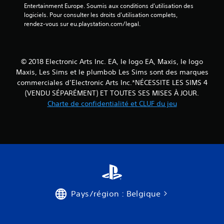
n
n
Entertainment Europe. Soumis aux conditions d’utilisation des 
a
t
é
logiciels. Pour consulter les droits d’utilisation complets, 
v
f
m
rendez-vous sur eu.playstation.com/legal.
o
o
a
i
u
t
r
r
i
à
n
q
© 2018 Electronic Arts Inc. EA, le logo EA, Maxis, le logo
a
i
u
Maxis, Les Sims et le plumbob Les Sims sont des marques
e
p
e
commerciales d’Electronic Arts Inc.*NÉCESSITE LES SIMS 4
s
(
p
(VENDU SÉPARÉMENT) ET TOUTES SES MISES À JOUR.
o
j
u
Charte de confidentialité et CLUF du jeu
r
e
y
a
u
e
l
h
r
e
o
r
m
r
a
e
s
p
n
l
t
i
i
o
g
d
u
n
e
Pays/région : Belgique
p
e
m
a
u
e
r
n
n
v
i