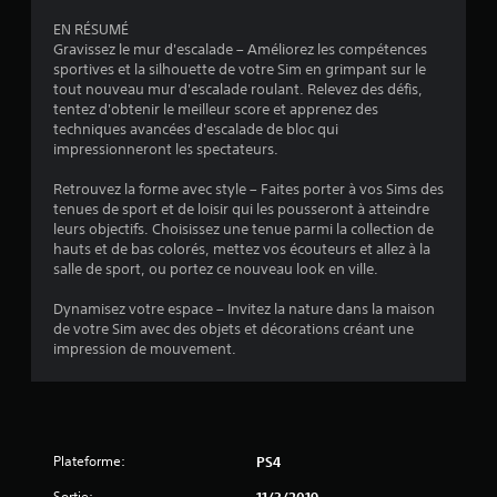
i
e
i
v
l
EN RÉSUMÉ
o
e
s
e
Gravissez le mur d'escalade – Améliorez les compétences
r
n
j
sportives et la silhouette de votre Sim en grimpant sur le
s
)
s
e
tout nouveau mur d'escalade roulant. Relevez des défis,
e
v
u
tentez d'obtenir le meilleur score et apprenez des
r
i
e
techniques avancées d'escalade de bloc qui
l
s
n
impressionneront les spectateurs.
e
u
p
s
a
e
Retrouvez la forme avec style – Faites porter à vos Sims des
j
u
tenues de sport et de loisir qui les pousseront à atteindre
l
o
s
leurs objectifs. Choisissez une tenue parmi la collection de
l
y
e
hauts et de bas colorés, mettez vos écouteurs et allez à la
s
e
à
salle de sport, ou portez ce nouveau look en ville.
t
s
t
i
L
o
Dynamisez votre espace – Invitez la nature dans la maison
c
e
u
de votre Sim avec des objets et décorations créant une
k
s
t
impression de mouvement.
s
i
m
v
n
o
o
f
m
u
o
e
s
r
n
s
Plateforme:
PS4
m
t
o
a
d
n
Sortie: