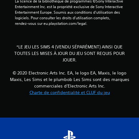
La licence de la bibliothèque de programmes ©Sony Interactive 
t
i
q
Entertainment Inc. est la propriété exclusive de Sony Interactive 
s
b
u
Entertainment Europe. Soumis aux conditions d’utilisation des 
u
r
e
logiciels. Pour consulter les droits d’utilisation complets, 
a
r
m
rendez-vous sur eu.playstation.com/legal.
t
e
l
i
n
e
o
t
s
n
)
t
*LE JEU LES SIMS 4 (VENDU SÉPARÉMENT) AINSI QUE
s
.
o
TOUTES LES MISES À JOUR DU JEU SONT REQUIS POUR
d
u
e
JOUER.
S
c
s
a
h
m
© 2020 Electronic Arts Inc. EA, le logo EA, Maxis, le logo
u
a
e
Maxis, Les Sims et le plumbob Les Sims sont des marques
n
v
s
commerciales d'Electronic Arts Inc.
e
e
V
Charte de confidentialité et CLUF du jeu
t
g
o
t
a
u
e
r
s
s
p
d
.
o
e
u
m
v
a
e
n