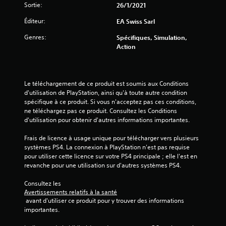
n
Sortie:
26/1/2021
n
a
t
é
v
Éditeur:
EA Swiss Sarl
f
m
o
o
a
Genres:
i
Spécifiques, Simulation,
u
t
Action
r
r
i
à
n
q
a
i
u
e
p
e
Le téléchargement de ce produit est soumis aux Conditions 
s
(
p
d'utilisation de PlayStation, ainsi qu'à toute autre condition 
o
j
u
spécifique à ce produit. Si vous n'acceptez pas ces conditions, 
r
e
y
ne téléchargez pas ce produit. Consultez les Conditions 
a
u
e
d'utilisation pour obtenir d'autres informations importantes.
l
h
r
e
o
Frais de licence à usage unique pour télécharger vers plusieurs 
r
m
r
systèmes PS4. La connexion à PlayStation n'est pas requise 
a
e
s
pour utiliser cette licence sur votre PS4 principale ; elle l'est en 
p
n
l
revanche pour une utilisation sur d'autres systèmes PS4.
t
i
i
o
g
d
Consultez les 
u
n
e
Avertissements relatifs à la santé
p
e
m
 avant d'utiliser ce produit pour y trouver des informations 
a
u
e
importantes.
r
n
n
v
i