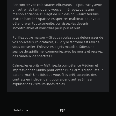
t
u
t
Rencontrez vos colocataires effrayants — Il pourrait y avoir
i
r
p
un autre habitant quand vous emménagez dans une
o
a
r
maison ancienne s'il s'agit de l'un des nouveaux terrains
n
n
o
Maison hantée ! Apaisez les spectres malicieux pour vous
s
t
p
détendre en toute sérénité, ou laissez-les devenir
v
l
o
incontrôlables et vous faire peur jour et nuit.
i
e
s
s
g
é
Purifiez votre maison — Si vous voulez vous débarrasser de
u
a
e
vos nouveaux colocataires, Guidry le fantôme est ravi de
e
m
s
vous conseiller. Enlevez les objets maudits, faites une
l
e
.
séance de spiritisme, communiez avec les morts et recevez
l
p
des cadeaux de spectres !
e
l
s
J
a
Calmez les esprits — Maîtrisez la compétence Médium et
s
y
o
impressionnez Guidry pour obtenir un Permis d'enquêteur
o
o
u
paranormal ! Une fois que vous êtes prêt, acceptez des
n
u
a
contrats en indépendant pour aider d'autres Sims à
t
e
b
expulser des visiteurs indésirables.
é
n
l
g
m
e
a
o
s
l
d
a
e
e
m
n
c
Plateforme:
PS4
e
i
s