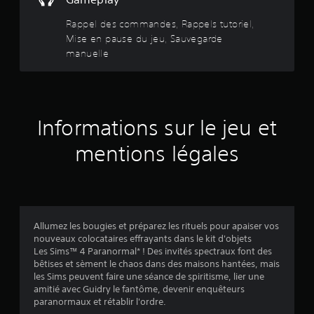
e
i
r
v
l
o
e
Rappel des commandes, Rappels tutoriel,
e
5
r
n
Mise en pause du jeu, Sauvegarde
j
s
s
manuelle
e
(
e
v
u
r
i
e
l
2
s
n
e
u
p
s
2
a
e
Informations sur le jeu et
j
u
l
o
0
s
l
mentions légales
y
e
s
e
à
t
s
t
i
a
L
o
c
e
u
k
v
s
t
s
Allumez les bougies et préparez les rituels pour apaiser vos
i
m
v
nouveaux colocataires effrayants dans le kit d'objets
i
n
o
o
Les Sims™ 4 Paranormal* ! Des invités spectraux font des
f
m
u
bêtises et sèment le chaos dans des maisons hantées, mais
s
o
e
s
les Sims peuvent faire une séance de spiritisme, lier une
r
n
s
amitié avec Guidry le fantôme, devenir enquêteurs
)
m
t
o
paranormaux et rétablir l'ordre.
a
d
n