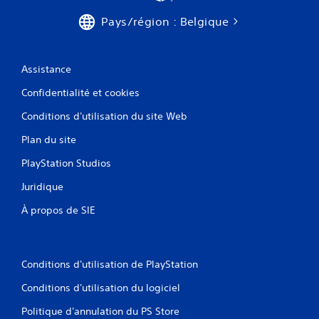
z
u
j
Pays/région : Belgique
e
o
l
u
l
e
r
e
Assistance
a
V
Confidentialité et cookies
u
o
j
u
Conditions d'utilisation du site Web
e
s
u
p
Plan du site
e
o
t
PlayStation Studios
u
n
v
a
Juridique
e
v
z
i
À propos de SIE
c
g
r
u
é
e
e
r
Conditions d'utilisation de PlayStation
r
d
d
a
Conditions d'utilisation du logiciel
e
n
s
Politique d'annulation du PS Store
s
p