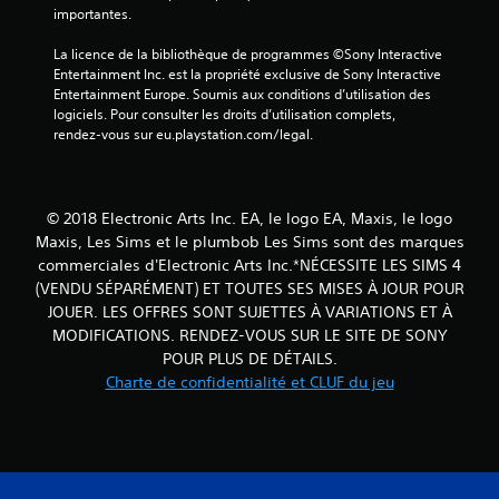
n
n
importantes.
a
t
é
v
f
m
La licence de la bibliothèque de programmes ©Sony Interactive 
o
o
a
Entertainment Inc. est la propriété exclusive de Sony Interactive 
i
u
t
Entertainment Europe. Soumis aux conditions d’utilisation des 
r
r
i
logiciels. Pour consulter les droits d’utilisation complets, 
à
n
q
rendez-vous sur eu.playstation.com/legal.
a
i
u
e
p
e
s
(
p
o
j
u
© 2018 Electronic Arts Inc. EA, le logo EA, Maxis, le logo
r
e
y
Maxis, Les Sims et le plumbob Les Sims sont des marques
a
u
e
commerciales d'Electronic Arts Inc.*NÉCESSITE LES SIMS 4
l
h
r
(VENDU SÉPARÉMENT) ET TOUTES SES MISES À JOUR POUR
e
o
r
m
JOUER. LES OFFRES SONT SUJETTES À VARIATIONS ET À
r
a
e
s
MODIFICATIONS. RENDEZ-VOUS SUR LE SITE DE SONY
p
n
l
POUR PLUS DE DÉTAILS.
t
i
i
Charte de confidentialité et CLUF du jeu
o
g
d
u
n
e
p
e
m
a
u
e
r
n
n
v
i