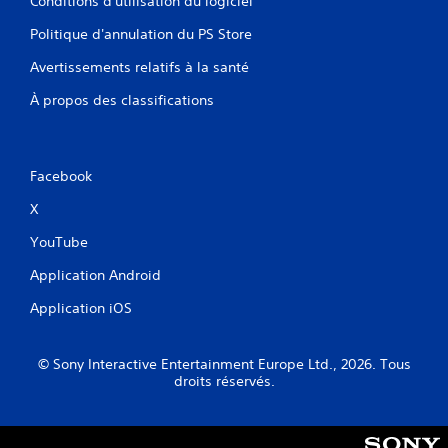
Conditions d'utilisation du logiciel
z
u
j
Politique d'annulation du PS Store
e
o
l
u
Avertissements relatifs à la santé
l
e
r
e
À propos des classifications
a
V
u
o
j
u
e
s
Facebook
u
p
e
X
o
t
u
n
YouTube
v
a
e
Application Android
v
z
i
c
Application iOS
g
r
u
é
e
e
© Sony Interactive Entertainment Europe Ltd., 2026. Tous
r
r
droits réservés.
d
d
a
e
n
s
s
p