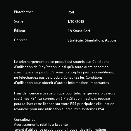
t
u
t
i
r
p
Plateforme:
PS4
o
a
r
n
n
o
Sortie:
1/10/2018
s
t
p
v
l
Éditeur:
o
EA Swiss Sarl
i
e
s
s
g
Genres:
Stratégie, Simulation, Action
é
u
a
e
e
m
s
l
e
.
l
p
Le téléchargement de ce produit est soumis aux Conditions 
e
l
d'utilisation de PlayStation, ainsi qu'à toute autre condition 
s
J
a
spécifique à ce produit. Si vous n'acceptez pas ces conditions, 
s
y
o
ne téléchargez pas ce produit. Consultez les Conditions 
o
o
u
d'utilisation pour obtenir d'autres informations importantes.
n
u
a
t
e
Frais de licence à usage unique pour télécharger vers plusieurs 
b
é
n
systèmes PS4. La connexion à PlayStation n'est pas requise 
l
g
m
pour utiliser cette licence sur votre PS4 principale ; elle l'est en 
e
a
o
revanche pour une utilisation sur d'autres systèmes PS4.
s
l
d
a
e
e
Consultez les 
m
n
c
Avertissements relatifs à la santé
e
i
s
 avant d'utiliser ce produit pour y trouver des informations 