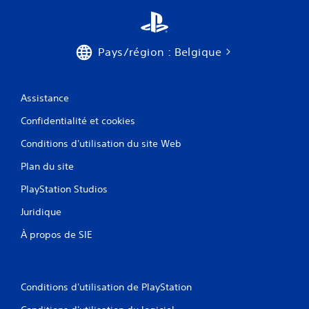
t
i
q
s
b
u
u
r
e
a
r
m
Pays/région : Belgique
t
e
l
i
n
e
o
t
s
n
)
Assistance
t
s
.
o
d
Confidentialité et cookies
u
e
S
c
Conditions d'utilisation du site Web
s
a
h
m
Plan du site
u
a
e
n
v
s
PlayStation Studios
e
e
V
t
g
Juridique
o
t
a
u
e
À propos de SIE
r
s
s
p
d
.
o
e
u
m
Conditions d'utilisation de PlayStation
v
a
e
n