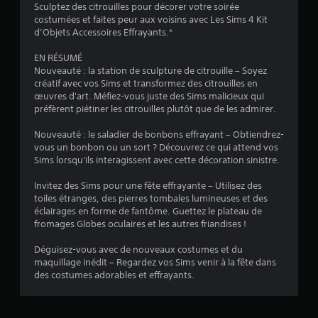
i
e
Sculptez des citrouilles pour décorer votre soirée
i
v
l
costumées et faites peur aux voisins avec Les Sims 4 Kit
o
e
s
e
d’Objets Accessoires Effrayants.*
r
n
j
s
)
s
e
EN RÉSUMÉ
e
v
u
Nouveauté : la station de sculpture de citrouille – Soyez
r
i
e
créatif avec vos Sims et transformez des citrouilles en
l
s
n
œuvres d'art. Méfiez-vous juste des Sims malicieux qui
e
u
p
préfèrent piétiner les citrouilles plutôt que de les admirer.
s
a
e
j
u
Nouveauté : le saladier de bonbons effrayant – Obtiendrez-
l
o
s
vous un bonbon ou un sort ? Découvrez ce qui attend vos
l
y
e
Sims lorsqu'ils interagissent avec cette décoration sinistre.
s
e
à
t
s
t
Invitez des Sims pour une fête effrayante – Utilisez des
i
L
o
toiles étranges, des pierres tombales lumineuses et des
c
e
u
éclairages en forme de fantôme. Guettez le plateau de
k
s
t
fromages Globes oculaires et les autres friandises !
s
i
m
v
n
o
Déguisez-vous avec de nouveaux costumes et du
o
f
m
maquillage inédit – Regardez vos Sims venir à la fête dans
u
o
e
des costumes adorables et effrayants.
s
r
n
s
m
t
o
a
d
n