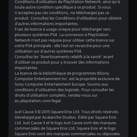
Conditions d'utilisation de PlayStation Network, ainsi qu'à
2
toute autre condition spécifique à ce produit. Si vous
n'acceptez pas ces conditions, ne téléchargez pas ce
produit. Consultez les Conditions d'utilisation pour obtenir
d'autres informations importantes.
é
Frais de licence à usage unique pour télécharger vers
plusieurs systèmes PS4. La connexion à PlayStation
t
Network n'est pas requise pour utiliser cette licence sur
votre PS4 principale ; elle l'est en revanche pour une
o
utilisation sur d'autres systèmes PS4.
Consultez les "Avertissements relatifs à la santé" avant
d'utiliser ce produit pour y trouver des informations
i
importantes.
La licence de la bibliothèque de programmes ©Sony
l
Computer Entertainment Inc. est la propriété exclusive de
Sony Computer Entertainment Europe. Soumis aux
e
conditions d’utilisation des logiciels. Pour consulter les
droits d’utilisation complets, rendez-vous sur
s
eu.playstation.com/legal.
s
Just Cause 3 © 2015 Square Enix Ltd. Tous droits réservés.
Développé par Avalanche Studios. Édité par Square Enix
u
Ltd. Just Cause 3 et le logo Just Cause sont des marques
commerciales de Square Enix Ltd. Square Enix et le logo
r
Square Enix sont des marques commerciales ou déposées