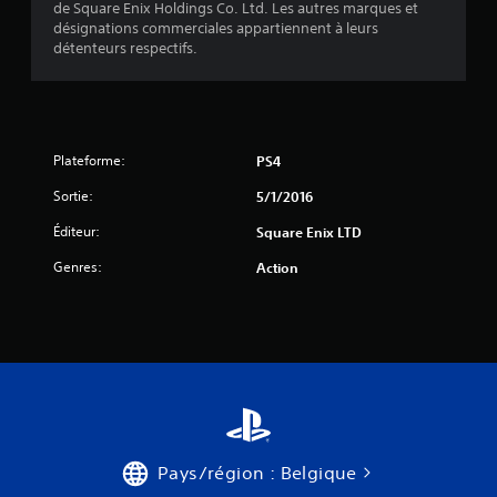
de Square Enix Holdings Co. Ltd. Les autres marques et
5
désignations commerciales appartiennent à leurs
détenteurs respectifs.
(
5
1
Plateforme:
PS4
2
Sortie:
5/1/2016
Éditeur:
Square Enix LTD
a
Genres:
Action
v
i
s
)
Pays/région : Belgique