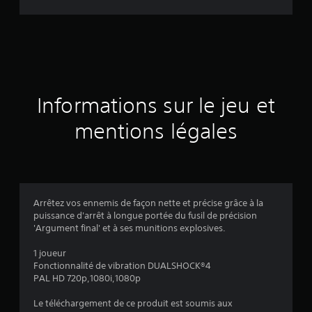
d
e
s
a
Informations sur le jeu et
v
mentions légales
i
s
Arrêtez vos ennemis de façon nette et précise grâce à la
puissance d'arrêt à longue portée du fusil de précision
:
'Argument final' et à ses munitions explosives.
4
1 joueur
Fonctionnalité de vibration DUALSHOCK®4
.
PAL HD 720p,1080i,1080p
5
Le téléchargement de ce produit est soumis aux