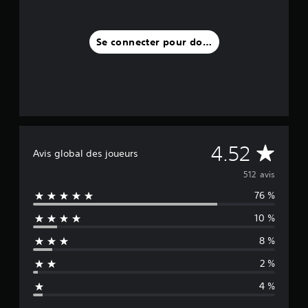
5
1
2
Se connecter pour donner un avis
a
v
i
s
)
M
4.52
Avis global des joueurs
o
512 avis
76 %
y
10 %
e
8 %
n
2 %
n
4 %
e