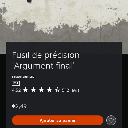
Fusil de précision 
'Argument final'
Square Enix LTD
PS4
4.52
512 avis
M
o
y
€2,49
e
n
n
Ajouter au panier
e
d