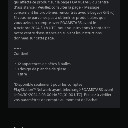
e
)
qui affecte ce produit sur la page FOAMSTARS du centre
r
s
d’assistance. (Veuillez consulter la page « Message
é
d
concernant les problèmes rencontrés avec le Legacy Gift ».)
u
g
Si vous ne parvenez pas à obtenir ce produit alors que
j
l
vous aviez un compte avec FOAMSTARS avant le
e
a
4 octobre 2024 à 1 h UTC, nous vous invitons à contacter
u
notre centre d’assistance en suivant les instructions
b
à
données sur cette page.
l
t
e
o
-----
d
u
Contient :
e
t
s
m
・12 apparences de bêtes à bulles
o
j
・1 design de planche de glisse
m
o
・1 titre
e
y
n
*Disponible seulement pour les comptes
s
t
PlayStation™Network ayant téléchargé FOAMSTARS avant
t
.
le 04/10/2024 à 03:00 HAEC (01:00 UTC). Pensez à vérifier
i
vos paramètres de compte au moment de l’achat.
c
R
k
a
s
p
(
p
B