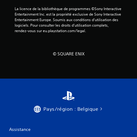
a
s
La licence de la bibliothèque de programmes ©Sony Interactive 
n
u
Entertainment Inc. est la propriété exclusive de Sony Interactive 
t
l
Entertainment Europe. Soumis aux conditions d’utilisation des 
d
t
logiciels. Pour consulter les droits d’utilisation complets, 
e
e
rendez-vous sur eu.playstation.com/legal.
r
r
é
l
g
e
l
t
e
© SQUARE ENIX
u
r
t
l
o
a
r
s
i
e
e
n
l
s
d
i
u
b
g
i
Pays/région : Belgique
a
l
m
i
e
t
p
Assistance
é
l
v
a