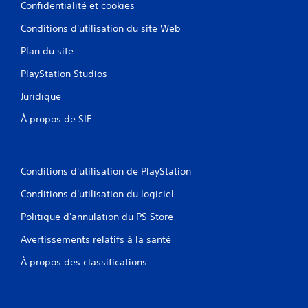
Confidentialité et cookies
o
y
u
à
Conditions d'utilisation du site Web
s
t
s
o
Plan du site
o
u
n
PlayStation Studios
t
t
m
p
Juridique
o
r
m
À propos de SIE
o
e
p
n
o
t
s
.
é
Conditions d'utilisation de PlayStation
e
Conditions d'utilisation du logiciel
s
.
Politique d'annulation du PS Store
Avertissements relatifs à la santé
I
n
À propos des classifications
v
e
r