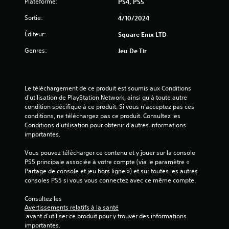
Plateforme:
PS4, PS5
e
a
l
s
Sortie:
4/10/2024
s
i
t
Éditeur:
Square Enix LTD
q
u
u
Genres:
Jeu De Tir
t
e
o
)
r
D
i
e
Le téléchargement de ce produit est soumis aux Conditions 
e
s
d'utilisation de PlayStation Network, ainsi qu'à toute autre 
l
o
condition spécifique à ce produit. Si vous n'acceptez pas ces 
p
conditions, ne téléchargez pas ce produit. Consultez les 
V
t
Conditions d'utilisation pour obtenir d'autres informations 
o
i
importantes.
u
o
s
n
Vous pouvez télécharger ce contenu et y jouer sur la console 
p
s
PS5 principale associée à votre compte (via le paramètre « 
o
p
Partage de console et jeu hors ligne ») et sur toutes les autres 
u
e
consoles PS5 si vous vous connectez avec ce même compte.
v
r
e
m
Consultez les 
z
e
Avertissements relatifs à la santé
c
 avant d'utiliser ce produit pour y trouver des informations 
t
o
importantes.
t
n