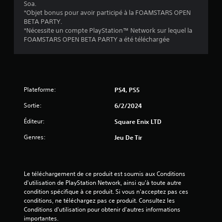
e
Soa.
r
s
*Objet bonus pour avoir participé à la FOAMSTARS OPEN
é
d
BETA PARTY.
u
g
*Nécessite un compte PlayStation™ Network sur lequel la
j
l
FOAMSTARS OPEN BETA PARTY a été téléchargée
e
a
u
b
à
l
t
e
o
d
Plateforme:
u
PS4, PS5
e
t
Sortie:
6/2/2024
s
m
o
j
Éditeur:
Square Enix LTD
m
o
e
y
Genres:
Jeu De Tir
n
s
t
t
.
i
Le téléchargement de ce produit est soumis aux Conditions 
c
d'utilisation de PlayStation Network, ainsi qu'à toute autre 
R
k
condition spécifique à ce produit. Si vous n'acceptez pas ces 
a
s
conditions, ne téléchargez pas ce produit. Consultez les 
p
(
Conditions d'utilisation pour obtenir d'autres informations 
p
B
importantes.