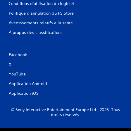
Conditions d'utilisation du logiciel
o
y
u
à
Politique d'annulation du PS Store
s
t
s
o
Avertissements relatifs à la santé
o
u
n
t
À propos des classifications
t
m
p
o
r
m
o
e
Facebook
p
n
o
t
X
s
.
é
YouTube
e
s
Application Android
.
Application iOS
I
n
© Sony Interactive Entertainment Europe Ltd., 2026. Tous
v
droits réservés.
e
r