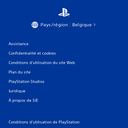
a
s
n
u
t
l
d
t
e
Pays/région : Belgique
e
r
r
é
l
g
e
Assistance
l
t
e
u
Confidentialité et cookies
r
t
l
o
Conditions d'utilisation du site Web
a
r
s
i
Plan du site
e
e
n
PlayStation Studios
l
s
d
i
Juridique
u
b
g
À propos de SIE
i
a
l
m
i
e
t
p
é
Conditions d'utilisation de PlayStation
l
v
a