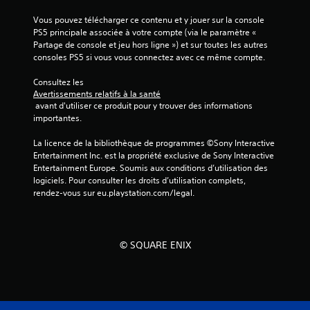
e
a
l
s
Vous pouvez télécharger ce contenu et y jouer sur la console 
s
PS5 principale associée à votre compte (via le paramètre « 
i
t
Partage de console et jeu hors ligne ») et sur toutes les autres 
q
consoles PS5 si vous vous connectez avec ce même compte.
u
u
t
e
Consultez les 
o
)
Avertissements relatifs à la santé
r
 avant d'utiliser ce produit pour y trouver des informations 
D
i
importantes.
e
e
s
l
La licence de la bibliothèque de programmes ©Sony Interactive 
o
Entertainment Inc. est la propriété exclusive de Sony Interactive 
p
V
Entertainment Europe. Soumis aux conditions d’utilisation des 
t
o
logiciels. Pour consulter les droits d’utilisation complets, 
i
u
rendez-vous sur eu.playstation.com/legal.
o
s
n
p
s
o
p
u
e
© SQUARE ENIX
v
r
e
m
z
e
c
t
o
t
n