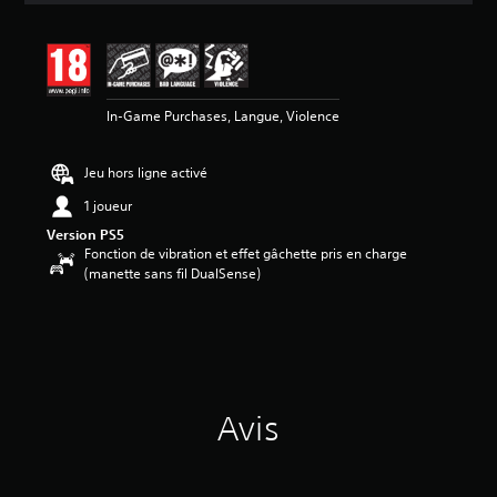
s
a
v
i
s
In-Game Purchases, Langue, Violence
:
4
Jeu hors ligne activé
.
6
1 joueur
2
Version PS5
Fonction de vibration et effet gâchette pris en charge
é
(manette sans fil DualSense)
t
o
i
l
e
s
s
u
Avis
r
5
(
8