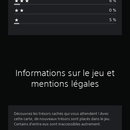
6 %
n
0 %
n
5 %
e
d
e
s
a
Informations sur le jeu et
v
mentions légales
i
s
Découvrez les trésors cachés qui vous attendent ! Avec
cette carte, de nouveaux trésors sont placés dans le jeu.
:
Certains d'entre eux sont inaccessibles autrement.