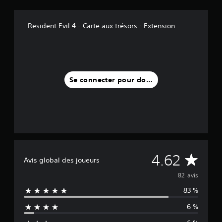
2
Resident Evil 4 - Carte aux trésors : Extension
a
v
i
s
)
Se connecter pour donner un avis
M
4.62
Avis global des joueurs
o
82 avis
83 %
y
6 %
e