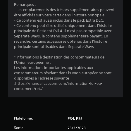
4
Remarques :
- Les emplacements des trésors supplémentaires peuvent
.
être affichés sur votre carte dans l'histoire principale.
- Ce contenu est aussi inclus dans le pack Extra DLC.
6
- Ce contenu peut être utilisé uniquement dans l'histoire
principale de Resident Evil 4. Il n'est pas compatible avec
2
Separate Ways, le contenu supplémentaire payant. En
revanche, certains accessoires obtenus dans l'histoire
principale sont utilisables dans Separate Ways.
é
* Informations à destination des consommateurs de
l’Union européenne :
t
Les informations importantes applicables aux
consommateurs résidant dans l’Union européenne sont
o
disponibles à l’adresse suivante
:https://manual.capcom.com/information-for-eu-
consumers/re4/
i
l
e
Plateforme:
PS4, PS5
s
Sortie:
23/3/2023