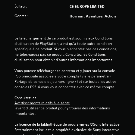
s
Éditeur:
CE EUROPE LIMITED
u
Genres:
Horreur, Aventure, Action
r
5
Le téléchargement de ce produit est soumis aux Conditions 
d'utilisation de PlayStation, ainsi qu'à toute autre condition 
(
spécifique à ce produit. Si vous n'acceptez pas ces conditions, 
ne téléchargez pas ce produit. Consultez les Conditions 
8
d'utilisation pour obtenir d'autres informations importantes.
2
Vous pouvez télécharger ce contenu et y jouer sur la console 
PS5 principale associée à votre compte (via le paramètre « 
Partage de console et jeu hors ligne ») et sur toutes les autres 
consoles PS5 si vous vous connectez avec ce même compte.
a
Consultez les 
v
Avertissements relatifs à la santé
 avant d'utiliser ce produit pour y trouver des informations 
i
importantes.
s
La licence de la bibliothèque de programmes ©Sony Interactive 
Entertainment Inc. est la propriété exclusive de Sony Interactive 