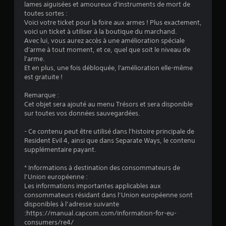
lames aiguisées et amoureux d'instruments de mort de
:
toutes sortes :
Voici votre ticket pour la foire aux armes ! Plus exactement,
4
voici un ticket à utiliser à la boutique du marchand.
Avec lui, vous aurez accès à une amélioration spéciale
.
d'arme à tout moment, et ce, quel que soit le niveau de
l'arme.
5
Et en plus, une fois débloquée, l'amélioration elle-même
est gratuite !
3
Remarque :
Cet objet sera ajouté au menu Trésors et sera disponible
sur toutes vos données sauvegardées.
é
- Ce contenu peut être utilisé dans l'histoire principale de
t
Resident Evil 4, ainsi que dans Separate Ways, le contenu
supplémentaire payant.
o
* Informations à destination des consommateurs de
l’Union européenne :
i
Les informations importantes applicables aux
consommateurs résidant dans l’Union européenne sont
l
disponibles à l’adresse suivante
:https://manual.capcom.com/information-for-eu-
e
consumers/re4/