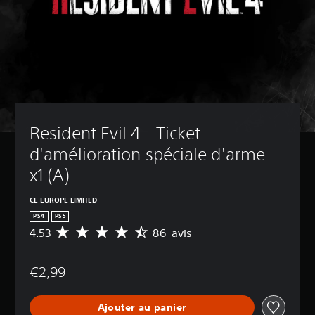
Resident Evil 4 - Ticket 
d'amélioration spéciale d'arme 
x1 (A)
CE EUROPE LIMITED
PS4
PS5
4.53
86 avis
M
o
y
€2,99
e
n
n
Ajouter au panier
e