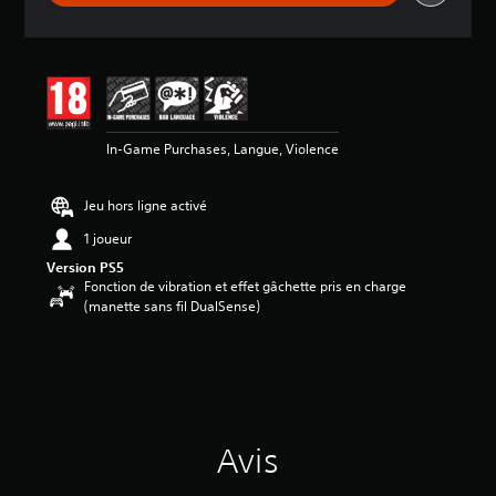
d
e
s
a
v
i
s
In-Game Purchases, Langue, Violence
:
4
Jeu hors ligne activé
.
5
1 joueur
3
Version PS5
Fonction de vibration et effet gâchette pris en charge
é
(manette sans fil DualSense)
t
o
i
l
e
s
s
u
Avis
r
5