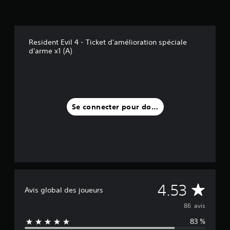
(
8
6
Resident Evil 4 - Ticket d'amélioration spéciale
a
d'arme x1 (A)
v
i
s
)
Se connecter pour donner un avis
M
4.53
Avis global des joueurs
o
86 avis
83 %
y