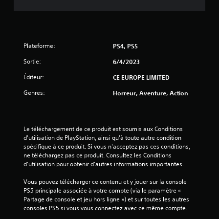
s
s
u
Plateforme:
PS4, PS5
r
Sortie:
6/4/2023
Éditeur:
CE EUROPE LIMITED
5
Genres:
Horreur, Aventure, Action
(
8
Le téléchargement de ce produit est soumis aux Conditions 
6
d'utilisation de PlayStation, ainsi qu'à toute autre condition 
spécifique à ce produit. Si vous n'acceptez pas ces conditions, 
ne téléchargez pas ce produit. Consultez les Conditions 
d'utilisation pour obtenir d'autres informations importantes.
a
Vous pouvez télécharger ce contenu et y jouer sur la console 
v
PS5 principale associée à votre compte (via le paramètre « 
Partage de console et jeu hors ligne ») et sur toutes les autres 
i
consoles PS5 si vous vous connectez avec ce même compte.