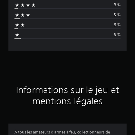
3 %
e
5 %
n
3 %
n
6 %
e
d
e
s
a
Informations sur le jeu et
v
mentions légales
i
s
À tous les amateurs d'armes à feu, collectionneurs de