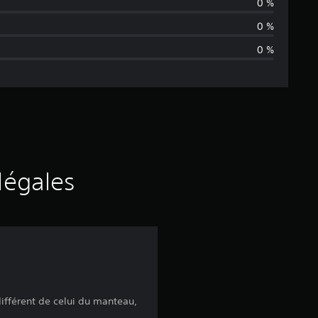
u
0 %
n
0 %
0 %
a
v
i
s
légales
différent de celui du manteau,