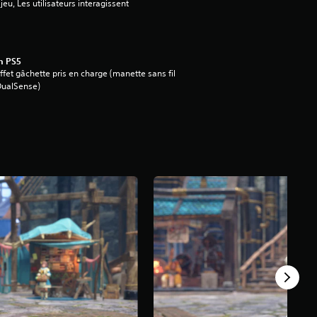
jeu, Les utilisateurs interagissent
n PS5
ffet gâchette pris en charge (manette sans fil
DualSense)