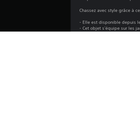
Chassez avec style grâce à ce
- Elle est disponible depuis
- Cet objet s'équipe sur les 
- Les armures spéciales chan
compétences.
*Ce contenu est aussi intégré
en double.
Plateforme:
Sortie:
Éditeur:
Genres: