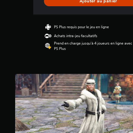
Ajouter au panier
v
i
s
PS Plus requis pour le jeu en ligne
Achats intra-jeu facultatifs
Prend en charge jusqu'à 4 joueurs en ligne avec
PS Plus