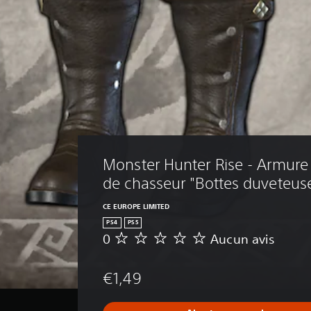
Monster Hunter Rise - Armure 
de chasseur "Bottes duveteus
CE EUROPE LIMITED
PS4
PS5
0
Aucun avis
A
u
c
€1,49
u
n
a