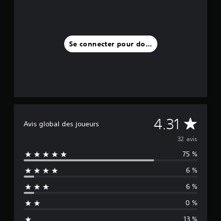
3
2
a
v
Se connecter pour donner un avis
i
s
)
M
4.31
Avis global des joueurs
o
32 avis
75 %
y
6 %
e
6 %
n
0 %
n
13 %