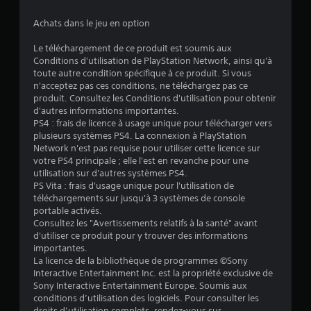
3
Achats dans le jeu en option
1
Le téléchargement de ce produit est soumis aux
Conditions d'utilisation de PlayStation Network, ainsi qu'à
toute autre condition spécifique à ce produit. Si vous
é
n'acceptez pas ces conditions, ne téléchargez pas ce
produit. Consultez les Conditions d'utilisation pour obtenir
t
d'autres informations importantes.
PS4 : frais de licence à usage unique pour télécharger vers
o
plusieurs systèmes PS4. La connexion à PlayStation
Network n'est pas requise pour utiliser cette licence sur
votre PS4 principale ; elle l'est en revanche pour une
i
utilisation sur d'autres systèmes PS4.
PS Vita : frais d'usage unique pour l'utilisation de
l
téléchargements sur jusqu'à 3 systèmes de console
portable activés.
e
Consultez les "Avertissements relatifs à la santé" avant
d'utiliser ce produit pour y trouver des informations
s
importantes.
La licence de la bibliothèque de programmes ©Sony
s
Interactive Entertainment Inc. est la propriété exclusive de
Sony Interactive Entertainment Europe. Soumis aux
u
conditions d’utilisation des logiciels. Pour consulter les
droits d’utilisation complets, rendez-vous sur