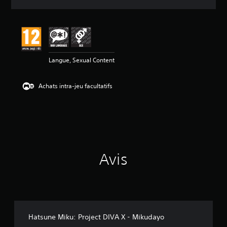
e
s
a
v
i
s
Langue, Sexual Content
:
4
Achats intra-jeu facultatifs
.
3
1
é
t
o
i
Avis
l
e
s
s
u
r
5
Hatsune Miku: Project DIVA X - Mikudayo
(