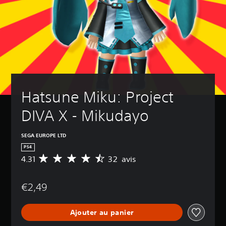
Hatsune Miku: Project 
DIVA X - Mikudayo
SEGA EUROPE LTD
PS4
4.31
32 avis
M
o
y
€2,49
e
n
n
Ajouter au panier
e
d