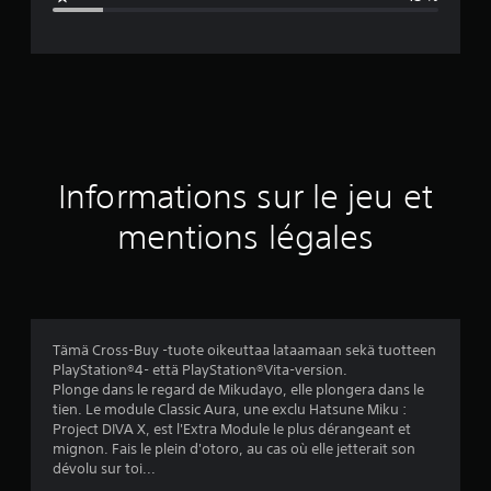
e
d
e
s
a
Informations sur le jeu et
v
mentions légales
i
s
Tämä Cross-Buy -tuote oikeuttaa lataamaan sekä tuotteen
PlayStation®4- että PlayStation®Vita-version.
:
Plonge dans le regard de Mikudayo, elle plongera dans le
tien. Le module Classic Aura, une exclu Hatsune Miku :
4
Project DIVA X, est l'Extra Module le plus dérangeant et
mignon. Fais le plein d'otoro, au cas où elle jetterait son
.
dévolu sur toi...