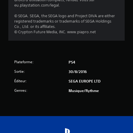
r
eu.playstation.com/legal.
5
© SEGA. SEGA, the SEGA logo and Project DIVA are either
registered trademarks or trademarks of SEGA Holdings
(
Co., Ltd. or its affiliates.
© Crypton Future Media, INC. www.piapro.net
3
2
Plateforme:
PS4
a
Sortie:
30/8/2016
v
Éditeur:
SEGA EUROPE LTD
i
Genres:
Musique/Rythme
s
)