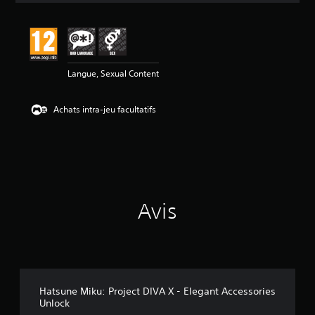
s
a
v
i
s
Langue, Sexual Content
:
5
Achats intra-jeu facultatifs
é
t
o
i
l
e
s
Avis
s
u
r
5
(
3
Hatsune Miku: Project DIVA X - Elegant Accessories
a
Unlock
v