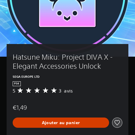
Hatsune Miku: Project DIVA X - 
Elegant Accessories Unlock
SEGA EUROPE LTD
PS4
5
3 avis
M
o
y
€1,49
e
n
n
Ajouter au panier
e
d
e