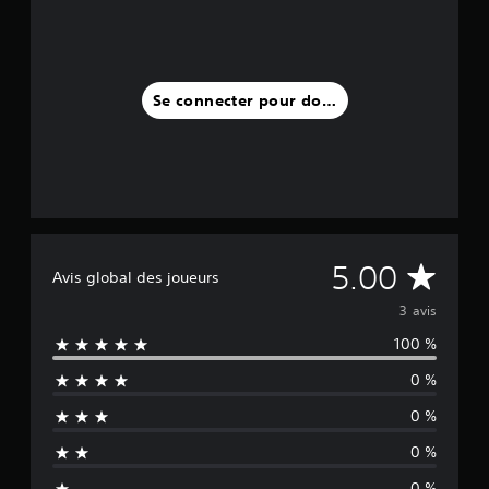
i
s
)
Se connecter pour donner un avis
M
5.00
Avis global des joueurs
o
3 avis
100 %
y
0 %
e
0 %
n
0 %
n
0 %