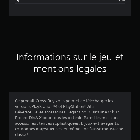
e
d
e
s
a
Informations sur le jeu et
v
mentions légales
i
s
Ce produit Cross-Buy vous permet de télécharger les
versions PlayStation®4 et PlayStation®Vita.
:
Déverrouille les accessoires Elegant pour Hatsune Miku :
Project DIVA X pour tous les obtenir. Parmi les meilleurs
5
accessoires : tenues sophistiquées, bijoux extravagants,
couronnes majestueuses, et même une fausse moustache
classe !