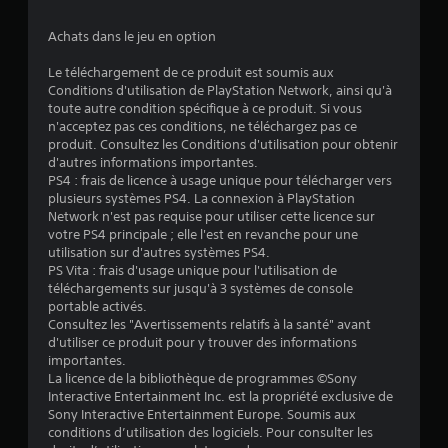
é
Achats dans le jeu en option
t
Le téléchargement de ce produit est soumis aux
o
Conditions d'utilisation de PlayStation Network, ainsi qu'à
toute autre condition spécifique à ce produit. Si vous
i
n'acceptez pas ces conditions, ne téléchargez pas ce
produit. Consultez les Conditions d'utilisation pour obtenir
l
d'autres informations importantes.
PS4 : frais de licence à usage unique pour télécharger vers
e
plusieurs systèmes PS4. La connexion à PlayStation
Network n'est pas requise pour utiliser cette licence sur
votre PS4 principale ; elle l'est en revanche pour une
s
utilisation sur d'autres systèmes PS4.
PS Vita : frais d'usage unique pour l'utilisation de
s
téléchargements sur jusqu'à 3 systèmes de console
portable activés.
u
Consultez les "Avertissements relatifs à la santé" avant
d'utiliser ce produit pour y trouver des informations
r
importantes.
La licence de la bibliothèque de programmes ©Sony
5
Interactive Entertainment Inc. est la propriété exclusive de
Sony Interactive Entertainment Europe. Soumis aux
(
conditions d’utilisation des logiciels. Pour consulter les