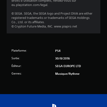
droits d’utilisation complets, rendez-vous sur
3
eu.playstation.com/legal.
© SEGA. SEGA, the SEGA logo and Project DIVA are either
registered trademarks or trademarks of SEGA Holdings
a
Co., Ltd. or its affiliates.
© Crypton Future Media, INC. www.piapro.net
v
i
s
Plateforme:
PS4
)
Sortie:
30/8/2016
Éditeur:
SEGA EUROPE LTD
Genres:
Musique/Rythme