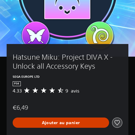
Hatsune Miku: Project DIVA X - 
Unlock all Accessory Keys
SEGA EUROPE LTD
PS4
4.33
9 avis
M
o
y
€6,49
e
n
n
Ajouter au panier
e
d
e