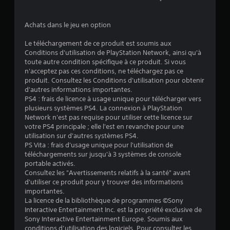
.
3
Achats dans le jeu en option
3
Le téléchargement de ce produit est soumis aux
Conditions d'utilisation de PlayStation Network, ainsi qu'à
toute autre condition spécifique à ce produit. Si vous
n'acceptez pas ces conditions, ne téléchargez pas ce
é
produit. Consultez les Conditions d'utilisation pour obtenir
d'autres informations importantes.
t
PS4 : frais de licence à usage unique pour télécharger vers
plusieurs systèmes PS4. La connexion à PlayStation
o
Network n'est pas requise pour utiliser cette licence sur
votre PS4 principale ; elle l'est en revanche pour une
utilisation sur d'autres systèmes PS4.
i
PS Vita : frais d'usage unique pour l'utilisation de
téléchargements sur jusqu'à 3 systèmes de console
l
portable activés.
Consultez les "Avertissements relatifs à la santé" avant
e
d'utiliser ce produit pour y trouver des informations
importantes.
s
La licence de la bibliothèque de programmes ©Sony
Interactive Entertainment Inc. est la propriété exclusive de
s
Sony Interactive Entertainment Europe. Soumis aux
conditions d’utilisation des logiciels. Pour consulter les