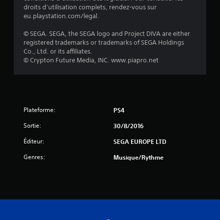
u
droits d’utilisation complets, rendez-vous sur
eu.playstation.com/legal.
r
© SEGA. SEGA, the SEGA logo and Project DIVA are either
5
registered trademarks or trademarks of SEGA Holdings
Co., Ltd. or its affiliates.
(
© Crypton Future Media, INC. www.piapro.net
9
Plateforme:
a
PS4
Sortie:
30/8/2016
v
Éditeur:
SEGA EUROPE LTD
i
Genres:
Musique/Rythme
s
)