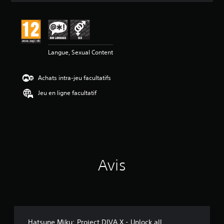
s
a
v
i
s
Langue, Sexual Content
:
4
Achats intra-jeu facultatifs
.
3
Jeu en ligne facultatif
3
é
t
o
i
l
Avis
e
s
s
u
r
5
(
Hatsune Miku: Project DIVA X - Unlock all
9