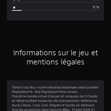
n
11 %
e
d
e
s
a
Informations sur le jeu et
v
mentions légales
i
s
Tämä Cross-Buy -tuote oikeuttaa lataamaan sekä tuotteen
PlayStation®4- että PlayStation®Vita-version.
:
Prends le monde virtuel d'assaut et conquiers les 5 Clouds
en déverrouillant toutes les clés d'accessoires ! Maîtrise les
4
Auras Classic, Cute, Cool, Elegant et Quirky en obtenant
tous les accessoires dans Hatsune Miku : Project DIVA X !