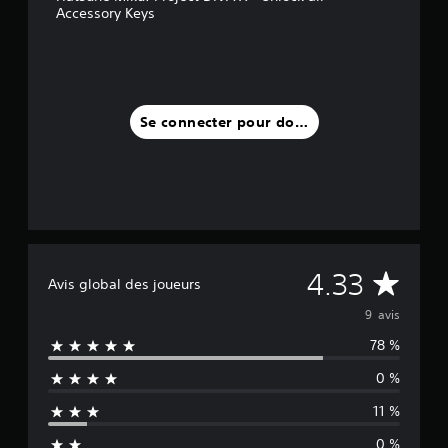
Accessory Keys
a
v
i
s
)
Se connecter pour donner un avis
M
4.33
Avis global des joueurs
o
9 avis
78 %
y
0 %
e
11 %
n
0 %