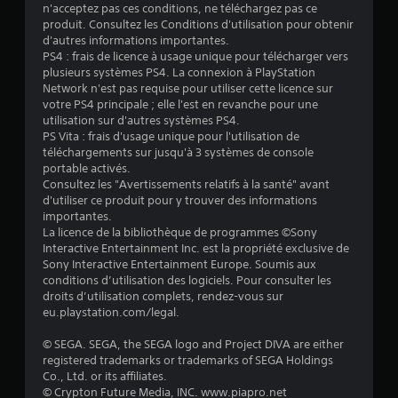
2
n'acceptez pas ces conditions, ne téléchargez pas ce
produit. Consultez les Conditions d'utilisation pour obtenir
d'autres informations importantes.
PS4 : frais de licence à usage unique pour télécharger vers
é
plusieurs systèmes PS4. La connexion à PlayStation
Network n'est pas requise pour utiliser cette licence sur
t
votre PS4 principale ; elle l'est en revanche pour une
utilisation sur d'autres systèmes PS4.
o
PS Vita : frais d'usage unique pour l'utilisation de
téléchargements sur jusqu'à 3 systèmes de console
portable activés.
i
Consultez les "Avertissements relatifs à la santé" avant
d'utiliser ce produit pour y trouver des informations
l
importantes.
La licence de la bibliothèque de programmes ©Sony
e
Interactive Entertainment Inc. est la propriété exclusive de
Sony Interactive Entertainment Europe. Soumis aux
s
conditions d’utilisation des logiciels. Pour consulter les
droits d’utilisation complets, rendez-vous sur
s
eu.playstation.com/legal.
u
© SEGA. SEGA, the SEGA logo and Project DIVA are either
registered trademarks or trademarks of SEGA Holdings
r
Co., Ltd. or its affiliates.
© Crypton Future Media, INC. www.piapro.net