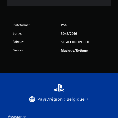
5
(
8
Plateforme:
PS4
3
Sortie:
30/8/2016
Éditeur:
SEGA EUROPE LTD
a
Genres:
Musique/Rythme
v
i
s
)
Pays/région : Belgique
Assistance