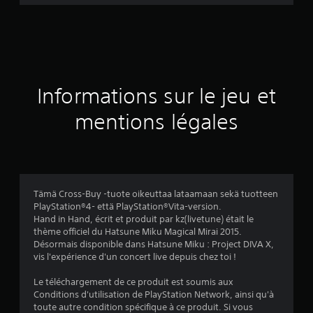
d
e
s
a
Informations sur le jeu et
v
mentions légales
i
s
Tämä Cross-Buy -tuote oikeuttaa lataamaan sekä tuotteen
PlayStation®4- että PlayStation®Vita-version.
:
Hand in Hand, écrit et produit par kz(livetune) était le
thème officiel du Hatsune Miku Magical Mirai 2015.
4
Désormais disponible dans Hatsune Miku : Project DIVA X,
vis l'expérience d'un concert live depuis chez toi !
.
Le téléchargement de ce produit est soumis aux
8
Conditions d'utilisation de PlayStation Network, ainsi qu'à
toute autre condition spécifique à ce produit. Si vous