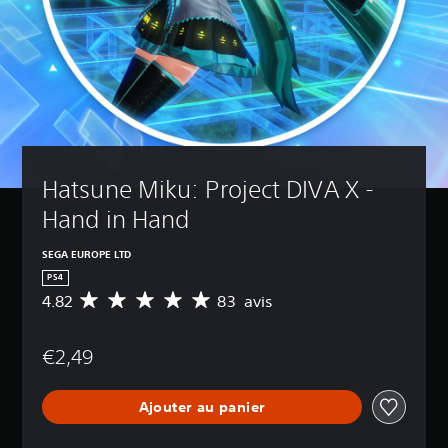
Hatsune Miku: Project DIVA X - 
Hand in Hand
SEGA EUROPE LTD
PS4
4.82
83 avis
M
o
y
€2,49
e
n
n
Ajouter au panier
e
d
e