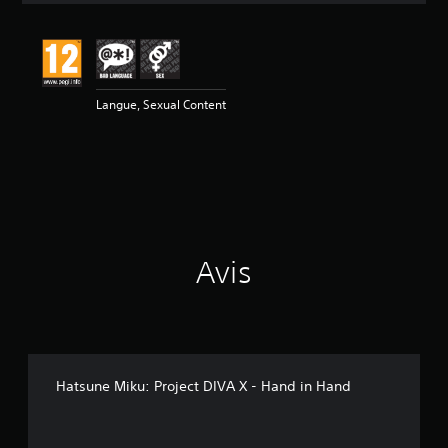
s
a
v
i
s
Langue, Sexual Content
:
4
.
8
2
é
t
Avis
o
i
l
e
s
s
u
Hatsune Miku: Project DIVA X - Hand in Hand
r
5
(
8