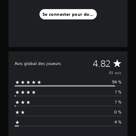
3
Se connecter pour donner un avis
a
v
i
s
)
M
4.82
Avis global des joueurs
o
83 avis
94 %
y
1 %
e
1 %
n
0 %
n
4 %
e