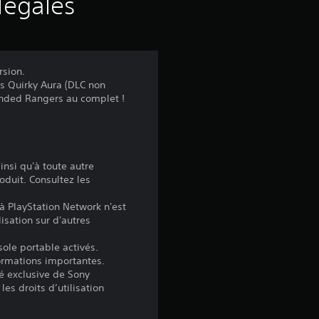
s
légales
a
v
rsion.
es Quirky Aura (DLC non
i
handed Rangers au complet !
s
insi qu'à toute autre
:
oduit. Consultez les
5
à PlayStation Network n'est
lisation sur d'autres
sole portable activés.
formations importantes.
é
é exclusive de Sony
les droits d’utilisation
t