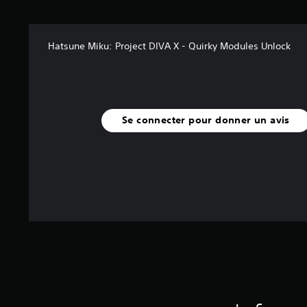
(
8
Hatsune Miku: Project DIVA X - Quirky Modules Unlock
a
v
i
s
)
Se connecter pour donner un avis