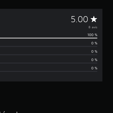
M
5.00
o
8 avis
100 %
y
0 %
e
0 %
n
0 %
0 %
n
e
d
e