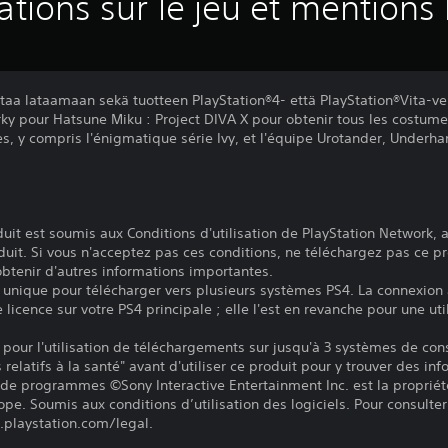
ations sur le jeu et mentions 
taa lataamaan sekä tuotteen PlayStation®4- että PlayStation®Vita-ve
rky pour Hatsune Miku : Project DIVA X pour obtenir tous les costum
es, y compris l'énigmatique série Ivy, et l'équipe Urotander, Under
it est soumis aux Conditions d'utilisation de PlayStation Network, a
duit. Si vous n'acceptez pas ces conditions, ne téléchargez pas ce pr
 obtenir d'autres informations importantes.
e unique pour télécharger vers plusieurs systèmes PS4. La connexion 
e licence sur votre PS4 principale ; elle l'est en revanche pour une uti
e pour l'utilisation de téléchargements sur jusqu'à 3 systèmes de con
relatifs à la santé" avant d'utiliser ce produit pour y trouver des in
 de programmes ©Sony Interactive Entertainment Inc. est la propriét
pe. Soumis aux conditions d’utilisation des logiciels. Pour consulter 
.playstation.com/legal.