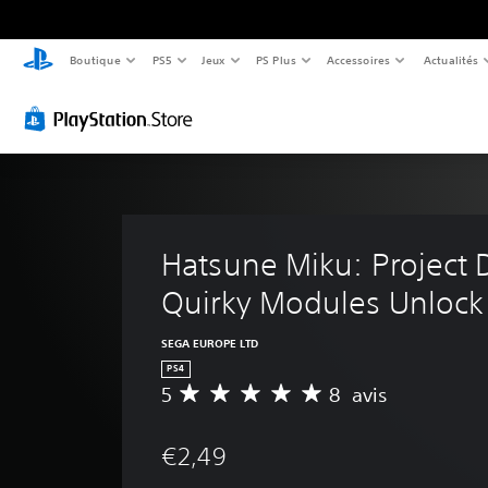
Boutique
PS5
Jeux
PS Plus
Accessoires
Actualités
Hatsune Miku: Project D
Quirky Modules Unlock
SEGA EUROPE LTD
PS4
5
8 avis
M
o
y
€2,49
e
n