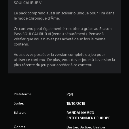
SOULCALIBUR VI.
:
Le pack comprend aussi un scénario unique pour Tira dans
4
le mode Chronique d'Âme.
.
Ce contenu peut également être obtenu grâce au Season
Pass SOULCALIBUR VI (vendu séparément). Pensez à
6
vérifier que vous n'avez pas acheté deux fois le même
contenu.
4
Vous devez posséder la version complète du jeu pour
utiliser ce contenu. De plus, vous devez jouer à la version la
plus récente du jeu pour accéder à ce contenu.'
é
t
o
Plateforme:
PS4
i
Sortie:
18/10/2018
l
Éditeur:
BANDAI NAMCO
ENTERTAINMENT EUROPE
e
Genres:
Baston, Action, Baston