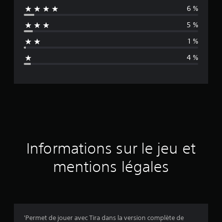
6 %
e
5 %
n
1 %
n
4 %
e
d
e
s
a
Informations sur le jeu et
v
mentions légales
i
s
'Permet de jouer avec Tira dans la version complète de