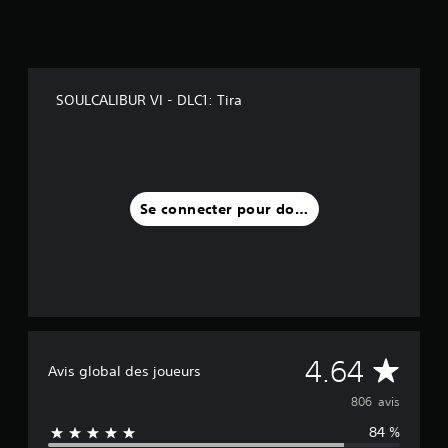
8
0
6
a
SOULCALIBUR VI - DLC1: Tira
v
i
s
)
Se connecter pour donner un avis
M
4.64
Avis global des joueurs
o
806 avis
84 %
y