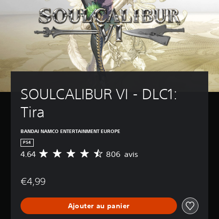
SOULCALIBUR VI - DLC1: 
Tira
BANDAI NAMCO ENTERTAINMENT EUROPE
PS4
4.64
806 avis
M
o
y
€4,99
e
n
n
Ajouter au panier
e
d