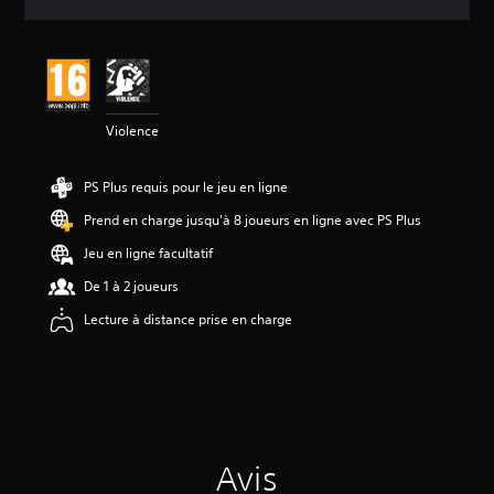
e
s
a
v
i
s
Violence
:
4
PS Plus requis pour le jeu en ligne
.
6
Prend en charge jusqu'à 8 joueurs en ligne avec PS Plus
4
Jeu en ligne facultatif
é
De 1 à 2 joueurs
t
o
Lecture à distance prise en charge
i
l
e
s
s
u
r
Avis
5
(