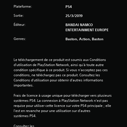
s
Plateforme:
PS4
s
Sortie:
25/3/2019
Éditeur:
BANDAI NAMCO
u
ENTERTAINMENT EUROPE
r
Genres:
Baston, Action, Baston
5
(
Le téléchargement de ce produit est soumis aux Conditions 
d'utilisation de PlayStation Network, ainsi qu'à toute autre 
8
condition spécifique à ce produit. Si vous n'acceptez pas ces 
conditions, ne téléchargez pas ce produit. Consultez les 
5
Conditions d'utilisation pour obtenir d'autres informations 
importantes.
6
Frais de licence à usage unique pour télécharger vers plusieurs 
systèmes PS4. La connexion à PlayStation Network n'est pas 
requise pour utiliser cette licence sur votre PS4 principale ; elle 
a
l'est en revanche pour une utilisation sur d'autres 
systèmes PS4.
v
Consultez les 