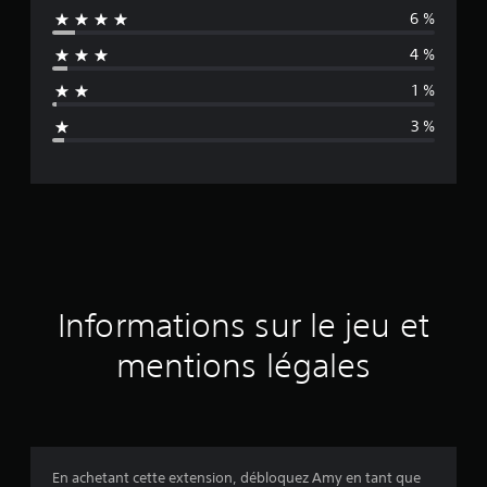
6 %
e
4 %
n
1 %
n
3 %
e
d
e
s
a
Informations sur le jeu et
v
mentions légales
i
s
En achetant cette extension, débloquez Amy en tant que