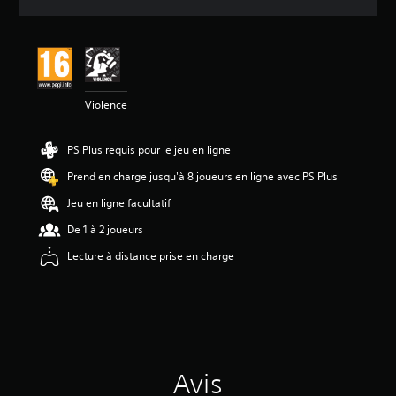
e
s
a
v
i
s
Violence
:
4
PS Plus requis pour le jeu en ligne
.
7
Prend en charge jusqu'à 8 joueurs en ligne avec PS Plus
3
Jeu en ligne facultatif
é
De 1 à 2 joueurs
t
o
Lecture à distance prise en charge
i
l
e
s
s
u
r
Avis
5
(