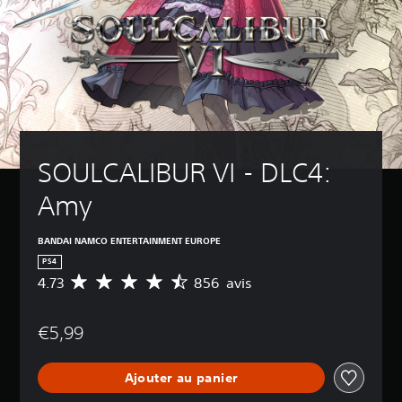
SOULCALIBUR VI - DLC4: 
Amy
BANDAI NAMCO ENTERTAINMENT EUROPE
PS4
4.73
856 avis
M
o
y
€5,99
e
n
n
Ajouter au panier
e
d