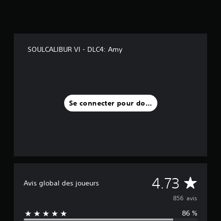
8
5
6
a
SOULCALIBUR VI - DLC4: Amy
v
i
s
)
Se connecter pour donner un avis
M
4.73
Avis global des joueurs
o
856 avis
86 %
y