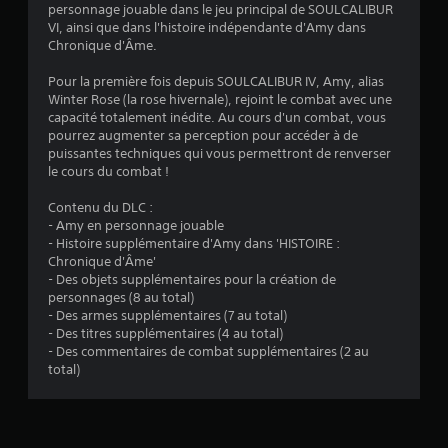
personnage jouable dans le jeu principal de SOULCALIBUR
:
VI, ainsi que dans l'histoire indépendante d'Amy dans
Chronique d'Âme.
4
Pour la première fois depuis SOULCALIBUR IV, Amy, alias
.
Winter Rose (la rose hivernale), rejoint le combat avec une
capacité totalement inédite. Au cours d'un combat, vous
7
pourrez augmenter sa perception pour accéder à de
puissantes techniques qui vous permettront de renverser
3
le cours du combat !
Contenu du DLC :
- Amy en personnage jouable
é
- Histoire supplémentaire d'Amy dans 'HISTOIRE :
Chronique d'Âme'
t
- Des objets supplémentaires pour la création de
personnages (8 au total)
o
- Des armes supplémentaires (7 au total)
- Des titres supplémentaires (4 au total)
- Des commentaires de combat supplémentaires (2 au
i
total)
l
e