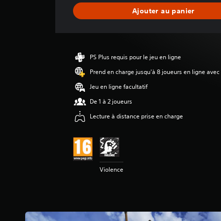
n
Ajouter au panier
e
d
e
s
a
PS Plus requis pour le jeu en ligne
v
i
Prend en charge jusqu'à 8 joueurs en ligne avec
s
Jeu en ligne facultatif
:
De 1 à 2 joueurs
4
Lecture à distance prise en charge
.
6
4
é
t
Violence
o
i
l
e
s
s