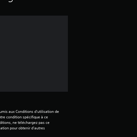
a
v
i
s
:
4
.
6
mis aux Conditions d'utilisation de 
tre condition spécifique à ce 
4
itions, ne téléchargez pas ce 
sation pour obtenir d'autres 