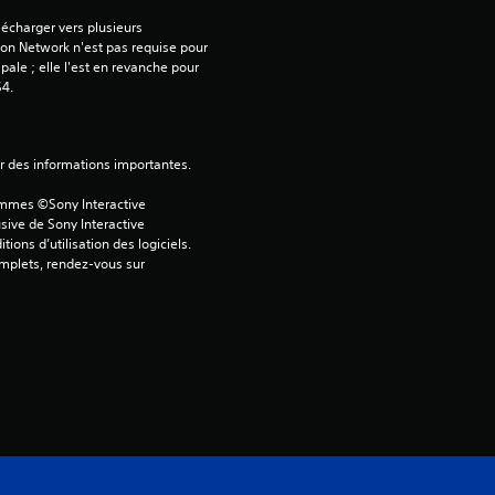
écharger vers plusieurs 
é
on Network n'est pas requise pour 
ipale ; elle l'est en revanche pour 
t
S4.
o
ver des informations importantes.
i
ammes ©Sony Interactive 
l
sive de Sony Interactive 
ons d’utilisation des logiciels. 
omplets, rendez-vous sur 
e
s
s
u
r