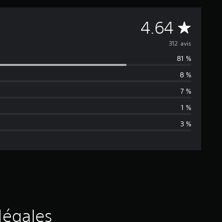
M
4.64
o
312 avis
81 %
y
8 %
e
7 %
n
1 %
3 %
n
e
d
e
s
légales