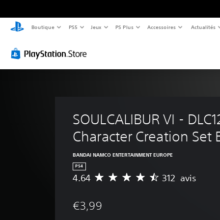
Boutique
PS5
Jeux
PS Plus
Accessoires
Actualités
SOULCALIBUR VI - DLC12
Character Creation Set 
BANDAI NAMCO ENTERTAINMENT EUROPE
PS4
4.64
312 avis
M
o
y
€3,99
e
n