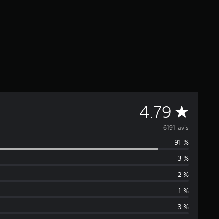
M
4.79
o
6191 avis
91 %
y
3 %
e
2 %
n
1 %
3 %
n