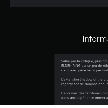
Inform
Salué par la critique, puis c
ELDEN RING est un jeu de rôl
dans une quête héroïque tout
L'extension Shadow of the Er
regorgeant de donjons péril
Découvrez des territoires inc
dans une expérience immersiv
*Le jeu de base est requis p