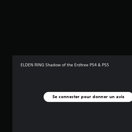
5
(
6
,
1
K
a
v
i
s
ELDEN RING Shadow of the Erdtree PS4 & PS5
)
Se connecter pour donner un avis