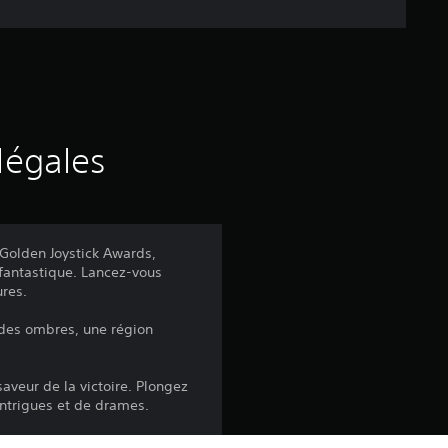
e
d
e
s
légales
a
v
 Golden Joystick Awards,
 fantastique. Lancez-vous
i
ures.
s
 des ombres, une région
aveur de la victoire. Plongez
:
ntrigues et de drames.