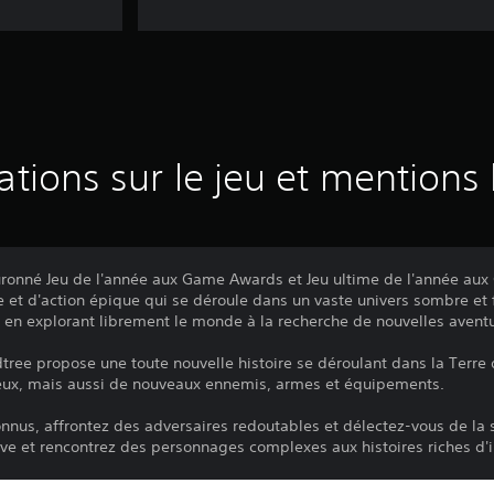
ations sur le jeu et mentions 
ouronné Jeu de l'année aux Game Awards et Jeu ultime de l'année aux
e et d'action épique qui se déroule dans un vaste univers sombre et
 en explorant librement le monde à la recherche de nouvelles avent
dtree propose une toute nouvelle histoire se déroulant dans la Terre
leux, mais aussi de nouveaux ennemis, armes et équipements.
onnus, affrontez des adversaires redoutables et délectez-vous de la s
e et rencontrez des personnages complexes aux histoires riches d'i
our accéder aux contenus de Shadow of the Erdtree.