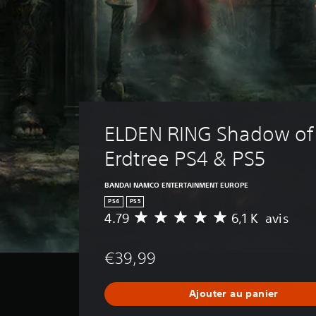
ELDEN RING Shadow of 
Erdtree PS4 & PS5
BANDAI NAMCO ENTERTAINMENT EUROPE
PS4
PS5
4.79
6,1 K avis
M
o
y
€39,99
e
n
n
Ajouter au panier
e
d