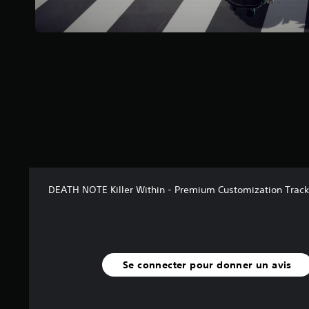
r
5
(
9
a
v
i
s
)
DEATH NOTE Killer Within - Premium Customization Track 
Se connecter pour donner un avis