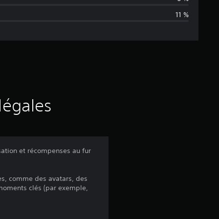
n
11 %
n
e
d
e
s
légales
a
v
ation et récompenses au fur
i
es, comme des avatars, des
s
s moments clés (par exemple,