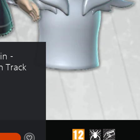
n - 
 Track 