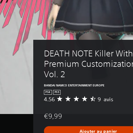
DEATH NOTE Killer Withi
Premium Customization
Vol. 2
BANDAI NAMCO ENTERTAINMENT EUROPE
PS4
PS5
4.56
9 avis
M
o
y
€9,99
e
n
n
Ajouter au panier