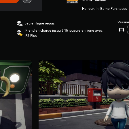
Horreur, In-Game Purchases
Versio
Jeu en ligne requis
F
Prend en charge jusqu'à 16 joueurs en ligne avec
PS Plus