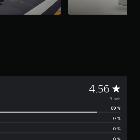
M
4.56
o
9 avis
89 %
y
0 %
e
0 %
0 %