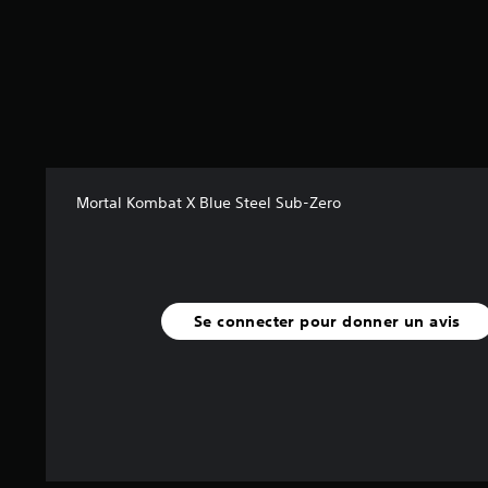
s
u
r
5
(
8
,
9
K
Mortal Kombat X Blue Steel Sub-Zero
a
v
i
s
Se connecter pour donner un avis
)