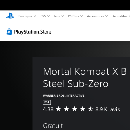
Boutique
PS5
Jeux
PS Plus
Accessoires
Actualités
Mortal Kombat X Bl
Steel Sub-Zero
WARNER BROS. INTERACTIVE
PS4
4.38
8,9 K avis
M
o
y
Gratuit
e