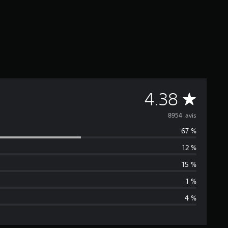
M
4.38
o
8954 avis
67 %
y
12 %
e
15 %
n
1 %
4 %
n
e