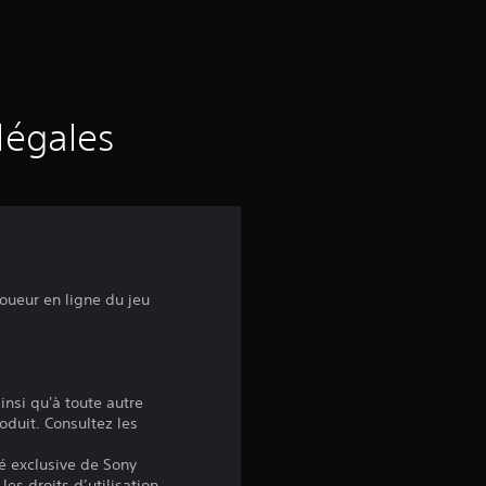
d
e
s
légales
a
v
i
oueur en ligne du jeu
s
:
insi qu'à toute autre
oduit. Consultez les
4
é exclusive de Sony
les droits d’utilisation