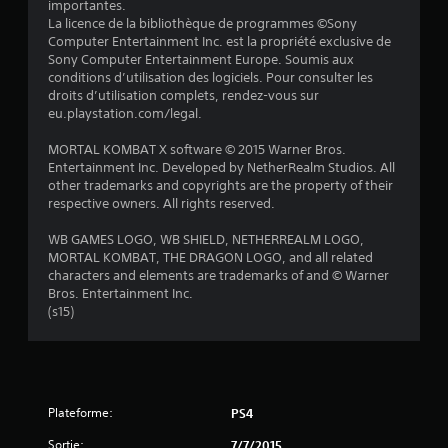
u
importantes.
La licence de la bibliothèque de programmes ©Sony
r
Computer Entertainment Inc. est la propriété exclusive de
Sony Computer Entertainment Europe. Soumis aux
5
conditions d’utilisation des logiciels. Pour consulter les
droits d’utilisation complets, rendez-vous sur
(
eu.playstation.com/legal.
1
MORTAL KOMBAT X software © 2015 Warner Bros.
Entertainment Inc. Developed by NetherRealm Studios. All
3
other trademarks and copyrights are the property of their
respective owners. All rights reserved.
1
WB GAMES LOGO, WB SHIELD, NETHERREALM LOGO,
4
MORTAL KOMBAT, THE DRAGON LOGO, and all related
characters and elements are trademarks of and © Warner
Bros. Entertainment Inc.
(s15)
a
v
i
Plateforme:
PS4
s
Sortie:
7/7/2015