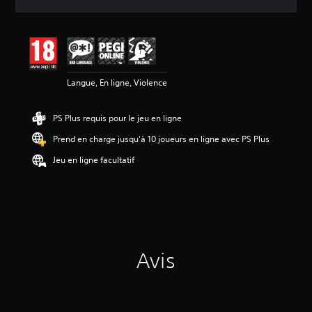
e
s
a
v
i
s
Langue, En ligne, Violence
:
4
PS Plus requis pour le jeu en ligne
.
8
Prend en charge jusqu'à 10 joueurs en ligne avec PS Plus
é
Jeu en ligne facultatif
t
o
i
l
e
s
s
Avis
u
r
5
(
1