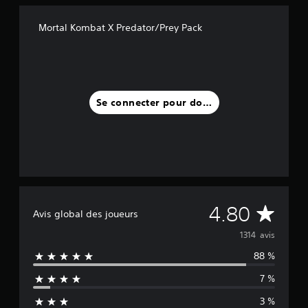
,
3
Mortal Kombat X Predator/Prey Pack
K
a
v
i
Se connecter pour donner un avis
s
)
M
4.80
Avis global des joueurs
o
1314 avis
88 %
y
7 %
e
3 %