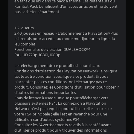
4
en tant que Jax dans ce pack à thème. Les détenteurs du
Kombat Pack bénéficient d'un accès anticipé et ne doivent
.
pas l'acheter séparément.
8
1-2 joueurs
2-10 joueurs en réseau - L'abonnement à PlayStation®Plus
est requis pour accéder au mode multijoueur en ligne du
é
jeu complet
Fonctionnalité de vibration DUALSHOCK®4
t
PAL HD 720p,1080i,1080p
o
Le téléchargement de ce produit est soumis aux
Conditions d'utilisation de PlayStation Network, ainsi qu'à
i
toute autre condition spécifique à ce produit. Si vous
n'acceptez pas ces conditions, ne téléchargez pas ce
produit. Consultez les Conditions d'utilisation pour obtenir
l
d'autres informations importantes.
Frais de licence à usage unique pour télécharger vers
e
plusieurs systèmes PS4. La connexion à PlayStation
Network n'est pas requise pour utiliser cette licence sur
s
votre PS4 principale ; elle l'est en revanche pour une
utilisation sur d'autres systèmes PS4.
s
Consultez les "Avertissements relatifs à la santé" avant
d'utiliser ce produit pour y trouver des informations