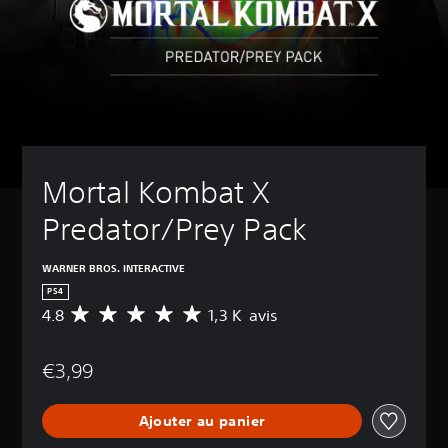
Mortal Kombat X 
Predator/Prey Pack
WARNER BROS. INTERACTIVE
PS4
4.8
1,3 K avis
M
o
y
€3,99
e
n
n
Ajouter au panier
e
d