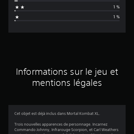
n
1 %
n
1 %
e
d
e
s
a
Informations sur le jeu et
v
mentions légales
i
s
Cet objet est déjà inclus dans Mortal Kombat XL.
:
Trois nouvelles apparences de personnage. Incarnez
Commando Johnny, Infrarouge Scorpion, et Carl Weathers