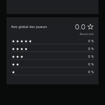
A
0.0
Avis global des joueurs
u
Aucun avis
0 %
c
0 %
u
0 %
n
0 %
a
0 %
v
i
s