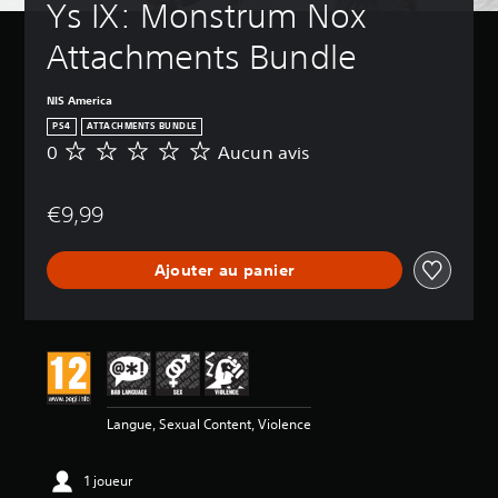
Ys IX: Monstrum Nox 
Attachments Bundle
NIS America
PS4
ATTACHMENTS BUNDLE
0
Aucun avis
A
u
c
€9,99
u
n
a
Ajouter au panier
v
i
s
Langue, Sexual Content, Violence
1 joueur