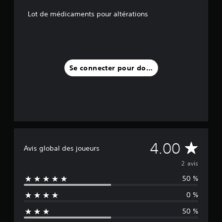
v
Lot de médicaments pour altérations
i
s
)
Se connecter pour donner un avis
M
4.00
Avis global des joueurs
o
2 avis
50 %
y
0 %
e
50 %
n