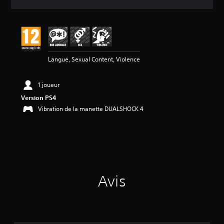
e
s
a
v
i
s
Langue, Sexual Content, Violence
:
4
1 joueur
é
Version PS4
t
Vibration de la manette DUALSHOCK 4
o
i
l
e
s
s
u
Avis
r
5
(
2
a