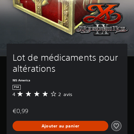
Lot de médicaments pour 
altérations
NIS America
PS4
4
2 avis
M
o
y
€0,99
e
n
n
Ajouter au panier
e
d