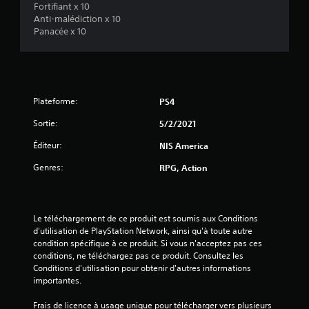
Fortifiant x 10
Anti-malédiction x 10
Panacée x 10
é
t
o
Plateforme:
PS4
i
Sortie:
5/2/2021
l
Éditeur:
NIS America
Genres:
e
RPG, Action
s
Le téléchargement de ce produit est soumis aux Conditions 
s
d'utilisation de PlayStation Network, ainsi qu'à toute autre 
condition spécifique à ce produit. Si vous n'acceptez pas ces 
u
conditions, ne téléchargez pas ce produit. Consultez les 
Conditions d'utilisation pour obtenir d'autres informations 
r
importantes.
5
Frais de licence à usage unique pour télécharger vers plusieurs 