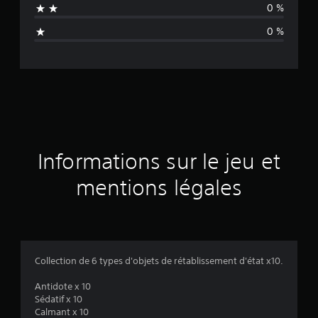
0 %
n
0 %
e
d
e
s
a
Informations sur le jeu et
v
mentions légales
i
s
Collection de 6 types d'objets de rétablissement d'état x10.
:
Antidote x 10
Sédatif x 10
4
Calmant x 10