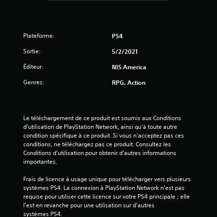
é
t
Plateforme:
PS4
o
Sortie:
5/2/2021
i
Éditeur:
NIS America
l
Genres:
RPG, Action
e
s
Le téléchargement de ce produit est soumis aux Conditions 
d'utilisation de PlayStation Network, ainsi qu'à toute autre 
condition spécifique à ce produit. Si vous n'acceptez pas ces 
u
conditions, ne téléchargez pas ce produit. Consultez les 
Conditions d'utilisation pour obtenir d'autres informations 
r
importantes.
5
Frais de licence à usage unique pour télécharger vers plusieurs 
systèmes PS4. La connexion à PlayStation Network n'est pas 
(
requise pour utiliser cette licence sur votre PS4 principale ; elle 
l'est en revanche pour une utilisation sur d'autres 
1
systèmes PS4.