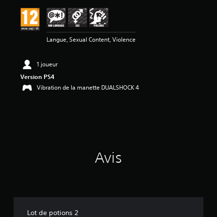
a
v
i
s
Langue, Sexual Content, Violence
:
5
1 joueur
é
Version PS4
t
Vibration de la manette DUALSHOCK 4
o
i
l
e
s
s
u
Avis
r
5
(
1
a
v
Lot de potions 2
i