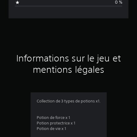
0 %
e
d
e
s
a
Informations sur le jeu et
v
mentions légales
i
s
Collection de 3 types de potions x1.
:
Potion de force x 1
1
Potion protectrice x 1
Potion de vie x 1