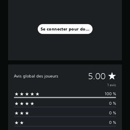
s
)
Se connecter pour donner un avis
M
5.00
Avis global des joueurs
o
1 avis
100 %
y
0 %
e
0 %
n
0 %
n