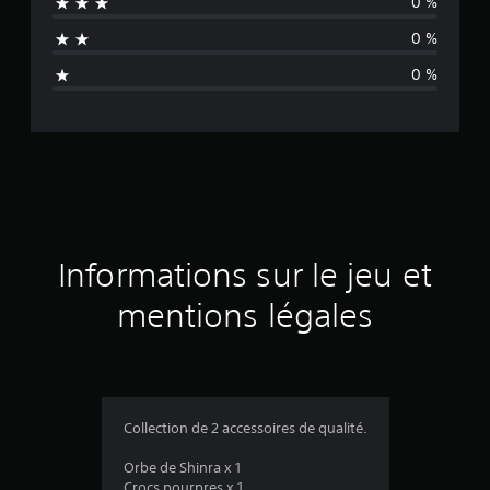
0 %
n
0 %
a
0 %
v
i
s
Informations sur le jeu et
mentions légales
Collection de 2 accessoires de qualité.
Orbe de Shinra x 1
Crocs pourpres x 1