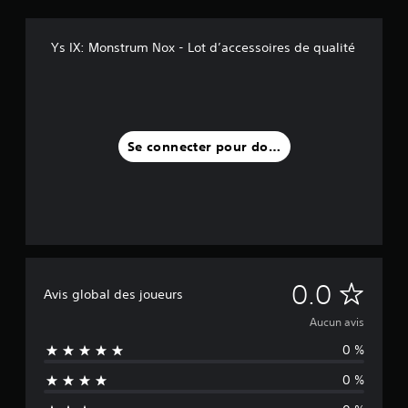
Ys IX: Monstrum Nox - Lot d’accessoires de qualité
Se connecter pour donner un avis
A
0.0
Avis global des joueurs
u
Aucun avis
0 %
c
0 %
u