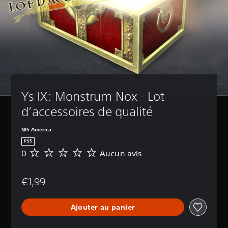
Ys IX: Monstrum Nox - Lot 
d’accessoires de qualité
NIS America
PS5
0
Aucun avis
A
u
c
€1,99
u
n
a
Ajouter au panier
v
i
s