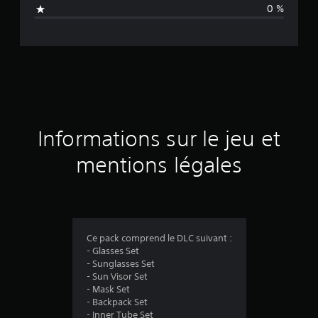
n
0 %
e
d
e
s
a
Informations sur le jeu et
v
mentions légales
i
s
Ce pack comprend le DLC suivant :
- Glasses Set
:
- Sunglasses Set
- Sun Visor Set
5
- Mask Set
- Backpack Set
- Inner Tube Set