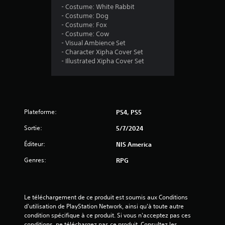
- Costume: White Rabbit
é
- Costume: Dog
- Costume: Fox
t
- Costume: Cow
- Visual Ambience Set
o
- Character Xipha Cover Set
- Illustrated Xipha Cover Set
i
l
e
Plateforme:
PS4, PS5
s
Sortie:
5/7/2024
s
Éditeur:
NIS America
Genres:
RPG
u
r
Le téléchargement de ce produit est soumis aux Conditions 
5
d'utilisation de PlayStation Network, ainsi qu'à toute autre 
condition spécifique à ce produit. Si vous n'acceptez pas ces 
(
conditions, ne téléchargez pas ce produit. Consultez les 