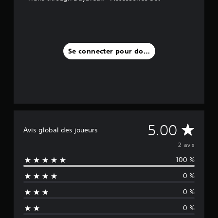
i
s
)
Se connecter pour donner un avis
M
5.00
Avis global des joueurs
o
2 avis
100 %
y
0 %
e
0 %
n
0 %