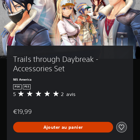
Trails through Daybreak - 
Accessories Set
NIS America
PS4
PS5
5
2 avis
M
o
y
€19,99
e
n
n
Ajouter au panier
e
d
e