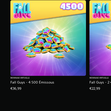
o
)
u
a
b
l
e
s
a
n
s
c
o
m
m
a
MONNAIE VIRTUELLE
MONNAIE VIRTUELLE
Fall Guys - 4 500 Émissous
Fall Guys - 
n
€36,99
€22,99
d
e
s
d