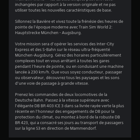
:
inchangées par rapport à la version originale et ne pas
utiliser toutes les nouvelles caractéristiques de base.
4
Sillonnez la Bavière et vivez toute la frénésie des heures de
pointe de l’époque moderne avec Train Sim World 2:
Hauptstrecke München - Augsburg.
é
Votre mission sera d’opérer les services des Inter-City
t
Express et des S-Bahn sur le réseau ultra-fréquenté
München-Augsburg. Gérez des horaires particulièrement
o
complexes tout en vous arrêtant à toutes les gares
pendant l’heure de pointe, ou en conduisant une machine
i
lancée à 230 km/h. Que vous soyez conducteur, passager
ou observateur, découvrez tous les paysages et les sons
l
d’une voie de passage à grande vitesse.
e
Prenez les commandes de deux locomotives de la
Deutsche Bahn. Passez à la vitesse supérieure avec
l’élégante DB BR 403 ICE 3 dans sa livrée rayée verte la plus
s
récente en l’honneur des engagements de DB pour la
protection du climat, ou montez à bord de la robuste DB
s
BR 423, qui a consacré ses jours au transport de passagers
sur la ligne S3 en direction de Mammendorf.
u