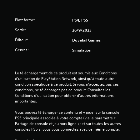
r
5
Plateforme:
PS4, PS5
(
Sortie:
26/9/2023
8
Éditeur:
Dovetail Games
Genres:
Simulation
a
v
Le téléchargement de ce produit est soumis aux Conditions 
d'utilisation de PlayStation Network, ainsi qu'à toute autre 
i
condition spécifique à ce produit. Si vous n'acceptez pas ces 
conditions, ne téléchargez pas ce produit. Consultez les 
s
Conditions d'utilisation pour obtenir d'autres informations 
importantes.
)
Vous pouvez télécharger ce contenu et y jouer sur la console 
PS5 principale associée à votre compte (via le paramètre « 
Partage de console et jeu hors ligne ») et sur toutes les autres 
consoles PS5 si vous vous connectez avec ce même compte.