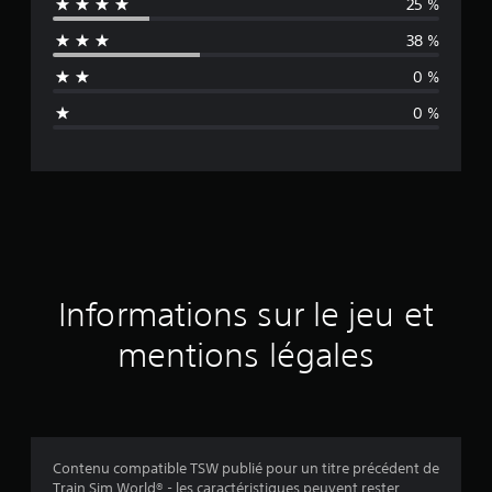
25 %
e
38 %
n
0 %
n
0 %
e
d
e
s
a
Informations sur le jeu et
v
mentions légales
i
s
Contenu compatible TSW publié pour un titre précédent de
Train Sim World® - les caractéristiques peuvent rester