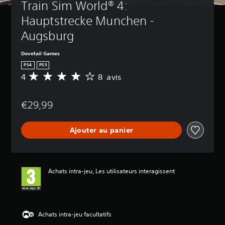
Train Sim World® 4: 
Hauptstrecke Munchen - 
Augsburg
Dovetail Games
PS4
PS5
4
8 avis
M
o
y
€29,99
e
n
n
Ajouter au panier
e
d
e
s
a
Achats intra-jeu, Les utilisateurs interagissent
v
i
s
:
Achats intra-jeu facultatifs
4