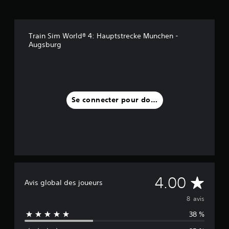
Train Sim World® 4: Hauptstrecke Munchen -
Augsburg
Se connecter pour donner un avis
M
4.00
Avis global des joueurs
o
8 avis
38 %
y