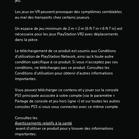
jeu.
e
Les jeux en VR peuvent provoquer des symptômes semblables 
s
au mal des transports chez certains joueurs.
s
Un espace de jeu minimum de 2 m × 2 m (6 ft 7 in × 6 ft 7 in) est 
nécessaire pour les jeux PlayStation VR2 avec déplacements 
u
dans la pièce.
r
Le téléchargement de ce produit est soumis aux Conditions 
d'utilisation de PlayStation Network, ainsi qu'à toute autre 
5
condition spécifique à ce produit. Si vous n'acceptez pas ces 
conditions, ne téléchargez pas ce produit. Consultez les 
(
Conditions d'utilisation pour obtenir d'autres informations 
importantes.
1
Vous pouvez télécharger ce contenu et y jouer sur la console 
0
PS5 principale associée à votre compte (via le paramètre « 
Partage de console et jeu hors ligne ») et sur toutes les autres 
consoles PS5 si vous vous connectez avec ce même compte.
a
Consultez les 
Avertissements relatifs à la santé
v
 avant d'utiliser ce produit pour y trouver des informations 
importantes.