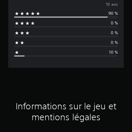
o
10 avis
90 %
y
0 %
e
0 %
n
0 %
n
10 %
e
d
e
s
a
Informations sur le jeu et
v
mentions légales
i