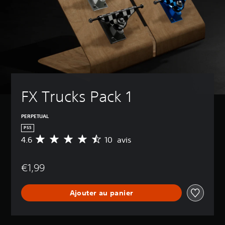
FX Trucks Pack 1
PERPETUAL
PS5
4.6
10 avis
M
o
y
€1,99
e
n
n
Ajouter au panier
e
d
e
s