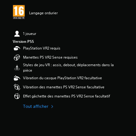
a
v
Langage ordurier
i
s
:
1 joueur
4
Version PS5
.
6
PlayStation VR2 requis
Manettes PS VR2 Sense requises
é
t
Styles de jeu VR : assis, debout, déplacements dans la
o
pièce
i
Vibration du casque PlayStation VR2 facultative
l
e
Vibration des manettes PS VR2 Sense facultative
s
Effet gâchette des manettes PS VR2 Sense facultatif
s
u
Tout afficher
r
5
(
1
0