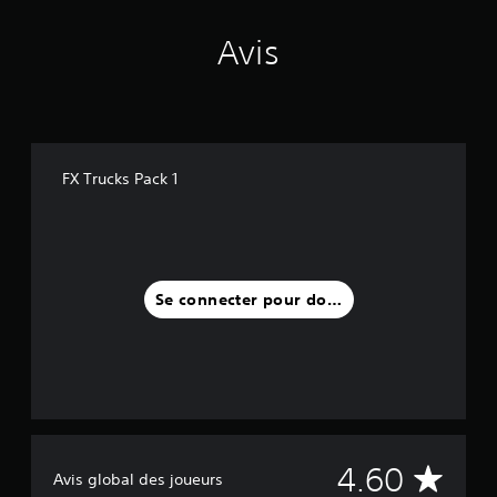
a
v
Avis
i
s
)
FX Trucks Pack 1
Se connecter pour donner un avis
M
4.60
Avis global des joueurs