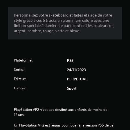
s
Personnalisez votre skateboard et faites étalage de votre
style grâce à ces 6 trucks en aluminium coloré avec une
:
finition spéciale à damier. Le pack contient les couleurs or,
argent, sombre, rouge, verte et bleue.
4
.
6
Plateforme:
PS5
Sortie:
24/11/2023
é
Éditeur:
PERPETUAL
t
Genres:
Sport
o
i
PlayStation VR2 n'est pas destiné aux enfants de moins de 
12 ans.
l
Un PlayStation VR2 est requis pour jouer à la version PS5 de ce 