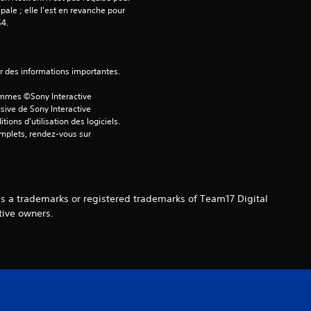
ipale ; elle l'est en revanche pour 
é
S4.
t
ver des informations importantes.
o
ammes ©Sony Interactive 
i
sive de Sony Interactive 
ons d’utilisation des logiciels. 
l
omplets, rendez-vous sur 
e
s
s a trademarks or registered trademarks of Team17 Digital
tive owners.
s
u
r