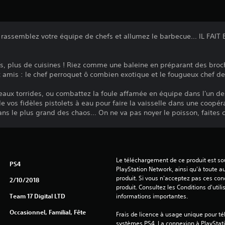
, rassemblez votre équipe de chefs et allumez le barbecue... IL FAIT
efs, plus de cuisines ! Riez comme une baleine en préparant des bro
mis : le chef perroquet ô combien exotique et le fougueux chef de l
eaux torrides, ou combattez la foule affamée en équipe dans l'un d
de vos fidèles pistolets à eau pour faire la vaisselle dans une coopé
ans le plus grand des chaos... On ne va pas noyer le poisson, faites 
Le téléchargement de ce produit est sou
PS4
PlayStation Network, ainsi qu'à toute au
produit. Si vous n'acceptez pas ces cond
2/10/2018
produit. Consultez les Conditions d'utili
Team 17 Digital LTD
informations importantes.
Occasionnel, Familial, Fête
Frais de licence à usage unique pour tél
systèmes PS4. La connexion à PlayStati