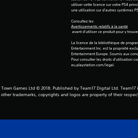
utiliser cette licence sur votre PS4 princ
une utilisation sur d'autres systèmes P
Consultez les 
Avertissements relatifs à la santé
 avant d'utiliser ce produit pour y trou
La licence de la bibliothèque de progr
Entertainment Inc. est la propriété exclu
Entertainment Europe. Soumis aux conditi
Pour consulter les droits d’utilisation c
eu.playstation.com/legal.
Town Games Ltd © 2018. Published by Team17 Digital Ltd. Team17 i
l other trademarks, copyrights and logos are property of their respec