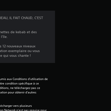
a
v
 BEAU, IL FAIT CHAUD, C'EST
i
chettes de kebab et des
s
'île.
es 12 nouveaux niveaux
ration exemplaire ou vous
:
ce qui vous chante !
3
.
mis aux Conditions d'utilisation de 
tre condition spécifique à ce 
9
itions, ne téléchargez pas ce 
sation pour obtenir d'autres 
5
écharger vers plusieurs 
on Network n'est pas requise pour 