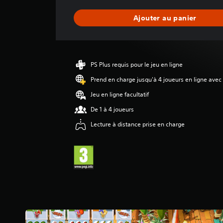
n
n
Ajouter au panier
e
d
e
s
a
PS Plus requis pour le jeu en ligne
v
i
Prend en charge jusqu'à 4 joueurs en ligne avec
s
Jeu en ligne facultatif
:
De 1 à 4 joueurs
3
Lecture à distance prise en charge
.
9
5
é
t
o
i
l
e
s