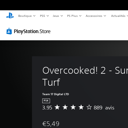
Boutique
PS5
Jeux
PS Plus
Accessoires
Actualités
Overcooked! 2 - Surf
Turf
Team 17 Digital LTD
PS4
3.95
889 avis
M
o
y
€5,49
e