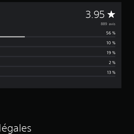
M
3.95
o
889 avis
56 %
y
10 %
e
19 %
n
2 %
13 %
n
e
d
e
s
légales