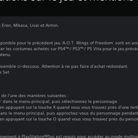
Eren, Mikasa, Livaï et Armin.
ponible pour le précédent jeu 'A.O.T. Wings of Freedom' sorti en aoû
iser les costumes achetés sur PS4™/ PS3™/ PS Vita pour le jeu précé
ntenu.
ensemble ci-dessous. Attention à ne pas faire d'achat redondant.
e Set
de l'une des manières suivantes :
' dans le menu principal, puis sélectionnez le personnage.
n appuyant sur la touche X quand vous vous trouvez près d'une tent
dans le menu principal, puis approchez-vous du personnage pendant u
en appuyant sur la touche O quand vous vous trouvez près du perso
onnement à PlayStation®Plus est requis pour accéder au mode multij