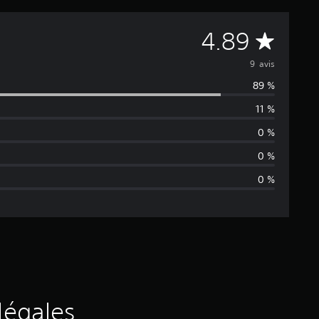
M
4.89
o
9 avis
89 %
y
11 %
e
0 %
n
0 %
0 %
n
e
d
e
s
légales