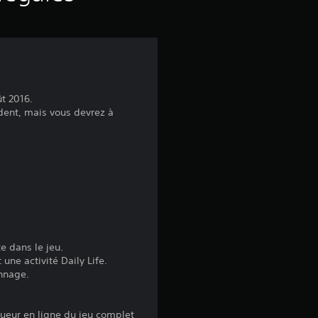
a
v
i
t 2016.
s
dent, mais vous devrez à
:
4
.
e dans le jeu.
8
ne activité Daily Life.
nnage.
9
oueur en ligne du jeu complet