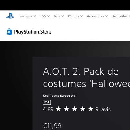
Boutique
PS5
Jeux
PS Plus
Accessoires
Actualités
A.O.T. 2: Pack de 
costumes 'Hallowe
Koei Tecmo Europe Ltd
PS4
4.89
9 avis
M
o
y
€11,99
e