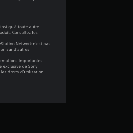
é
t
insi qu'à toute autre
oduit. Consultez les
o
yStation Network n'est pas
i
ion sur d'autres
l
formations importantes.
é exclusive de Sony
les droits d’utilisation
e
s
s
u
r