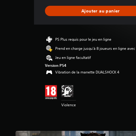
n
n
Ajouter au panier
e
d
e
s
a
PS Plus requis pour le jeu en ligne
v
i
Prend en charge jusqu'à 8 joueurs en ligne avec
s
Jeu en ligne facultatif
:
Version PS4
4
Vibration de la manette DUALSHOCK 4
.
8
9
é
Violence
t
o
i
l
e
s