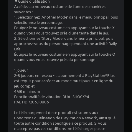
é
▼Guide d'utilisation
Accédez au nouveau costume de l'une des manières
t
suivantes :
1. Sélectionnez 'Another Mode' dans le menu principal, puis
o
sélectionnez le personnage.
Équipez le nouveau costume en appuyant sur la touche X
quand vous vous trouvez près d'une tente dans le jeu.
i
2. Sélectionnez 'Story Mode' dans le menu principal, puis
approchez-vous du personnage pendant une activité Daily
l
Life.
Équipez le nouveau costume en appuyant sur la touche O
e
quand vous vous trouvez près du personnage.
s
1 joueur
2-8 joueurs en réseau - L'abonnement à PlayStation®Plus
s
est requis pour accéder au mode multijoueur en ligne du
jeu complet
u
4MB minimum
Fonctionnalité de vibration DUALSHOCK®4
r
PAL HD 720p,1080p
5
Le téléchargement de ce produit est soumis aux
Conditions d'utilisation de PlayStation Network, ainsi qu'à
(
toute autre condition spécifique à ce produit. Si vous
n'acceptez pas ces conditions, ne téléchargez pas ce