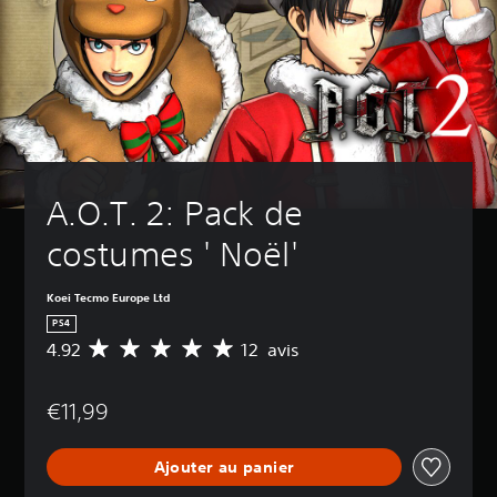
A.O.T. 2: Pack de 
costumes ' Noël'
Koei Tecmo Europe Ltd
PS4
4.92
12 avis
M
o
y
€11,99
e
n
n
Ajouter au panier
e
d