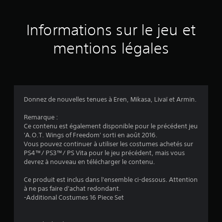
s
a
Informations sur le jeu et
v
mentions légales
i
s
Donnez de nouvelles tenues à Eren, Mikasa, Livaï et Armin.
:
Remarque :
Ce contenu est également disponible pour le précédent jeu
4
'A.O.T. Wings of Freedom' sorti en août 2016.
Vous pouvez continuer à utiliser les costumes achetés sur
.
PS4™/ PS3™/ PS Vita pour le jeu précédent, mais vous
devrez à nouveau en télécharger le contenu.
9
Ce produit est inclus dans l'ensemble ci-dessous. Attention
2
à ne pas faire d'achat redondant.
-Additional Costumes 16 Piece Set