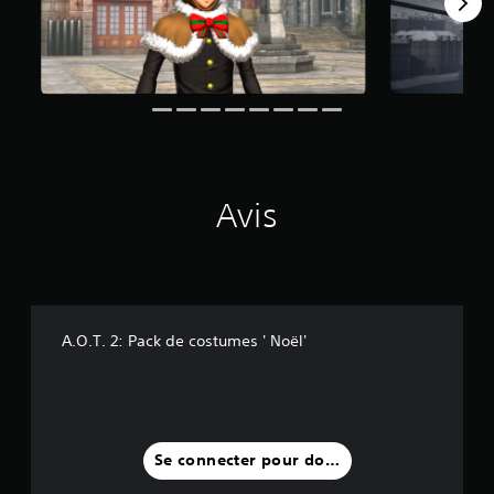
1
2
a
v
i
s
)
Avis
A.O.T. 2: Pack de costumes ' Noël'
Se connecter pour donner un avis