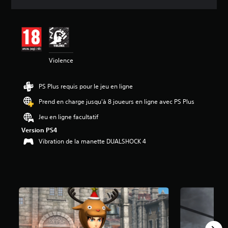
e
s
a
v
i
s
Violence
:
4
PS Plus requis pour le jeu en ligne
.
9
Prend en charge jusqu'à 8 joueurs en ligne avec PS Plus
2
Jeu en ligne facultatif
é
Version PS4
t
Vibration de la manette DUALSHOCK 4
o
i
l
e
s
s
u
r
5
(