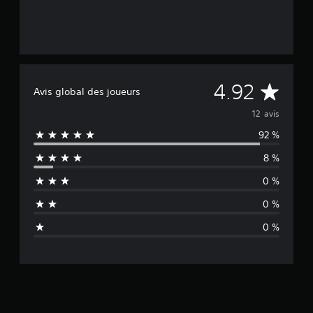
M
4.92
Avis global des joueurs
o
12 avis
92 %
y
8 %
e
0 %
n
0 %
n
0 %
e
d
e