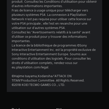
1
produit. Consultez les Conditions d'utilisation pour obtenir
d'autres informations importantes.
2
Frais de licence à usage unique pour télécharger vers
plusieurs systèmes PS4. La connexion à PlayStation
Network n'est pas requise pour utiliser cette licence sur
votre PS4 principale ; elle l'est en revanche pour une
a
utilisation sur d'autres systèmes PS4.
Consultez les "Avertissements relatifs à la santé" avant
v
d'utiliser ce produit pour y trouver des informations
importantes.
i
La licence de la bibliothèque de programmes ©Sony
Interactive Entertainment Inc. est la propriété exclusive de
s
Sony Interactive Entertainment Europe. Soumis aux
conditions d’utilisation des logiciels. Pour consulter les
)
droits d’utilisation complets, rendez-vous sur
eu.playstation.com/legal.
©Hajime Isayama,Kodansha/'ATTACK ON
TITAN'Production Committee. All Rights Reserved.
©2018 KOEI TECMO GAMES CO., LTD.