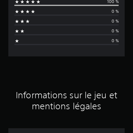
100 %
y
0 %
e
0 %
n
0 %
n
0 %
e
d
e
s
a
Informations sur le jeu et
v
mentions légales
i
s