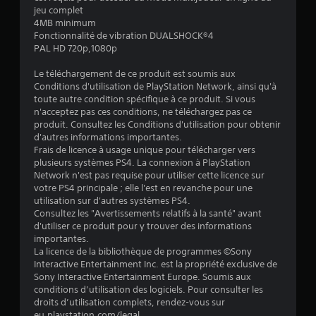
u
jeu complet
4MB minimum
r
Fonctionnalité de vibration DUALSHOCK®4
PAL HD 720p,1080p
5
Le téléchargement de ce produit est soumis aux
(
Conditions d'utilisation de PlayStation Network, ainsi qu'à
toute autre condition spécifique à ce produit. Si vous
1
n'acceptez pas ces conditions, ne téléchargez pas ce
produit. Consultez les Conditions d'utilisation pour obtenir
3
d'autres informations importantes.
Frais de licence à usage unique pour télécharger vers
plusieurs systèmes PS4. La connexion à PlayStation
Network n'est pas requise pour utiliser cette licence sur
a
votre PS4 principale ; elle l'est en revanche pour une
utilisation sur d'autres systèmes PS4.
v
Consultez les "Avertissements relatifs à la santé" avant
d'utiliser ce produit pour y trouver des informations
i
importantes.
La licence de la bibliothèque de programmes ©Sony
s
Interactive Entertainment Inc. est la propriété exclusive de
Sony Interactive Entertainment Europe. Soumis aux
)
conditions d’utilisation des logiciels. Pour consulter les
droits d’utilisation complets, rendez-vous sur
eu.playstation.com/legal.