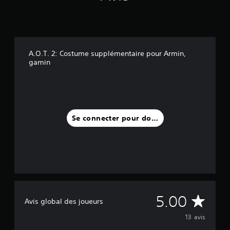
a
v
i
s
)
A.O.T. 2: Costume supplémentaire pour Armin,
gamin
Se connecter pour donner un avis
M
5.00
Avis global des joueurs
o
13 avis