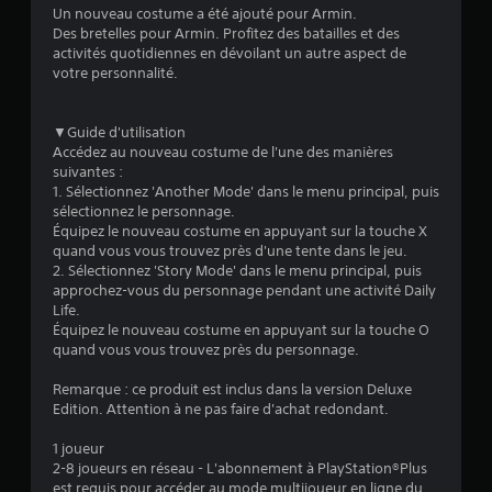
Un nouveau costume a été ajouté pour Armin.
Des bretelles pour Armin. Profitez des batailles et des
:
activités quotidiennes en dévoilant un autre aspect de
votre personnalité.
5
▼Guide d'utilisation
Accédez au nouveau costume de l'une des manières
é
suivantes :
1. Sélectionnez 'Another Mode' dans le menu principal, puis
t
sélectionnez le personnage.
Équipez le nouveau costume en appuyant sur la touche X
o
quand vous vous trouvez près d'une tente dans le jeu.
2. Sélectionnez 'Story Mode' dans le menu principal, puis
i
approchez-vous du personnage pendant une activité Daily
Life.
l
Équipez le nouveau costume en appuyant sur la touche O
quand vous vous trouvez près du personnage.
e
Remarque : ce produit est inclus dans la version Deluxe
Edition. Attention à ne pas faire d'achat redondant.
s
1 joueur
s
2-8 joueurs en réseau - L'abonnement à PlayStation®Plus
est requis pour accéder au mode multijoueur en ligne du