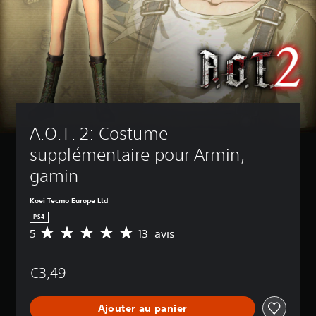
A.O.T. 2: Costume 
supplémentaire pour Armin, 
gamin
Koei Tecmo Europe Ltd
PS4
5
13 avis
M
o
y
€3,49
e
n
n
Ajouter au panier
e