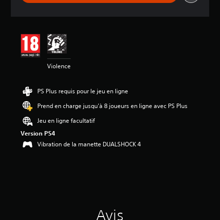
d
e
s
a
v
i
s
Violence
:
5
PS Plus requis pour le jeu en ligne
é
Prend en charge jusqu'à 8 joueurs en ligne avec PS Plus
t
o
Jeu en ligne facultatif
i
Version PS4
l
Vibration de la manette DUALSHOCK 4
e
s
s
u
r
5
(
1
Avis
3