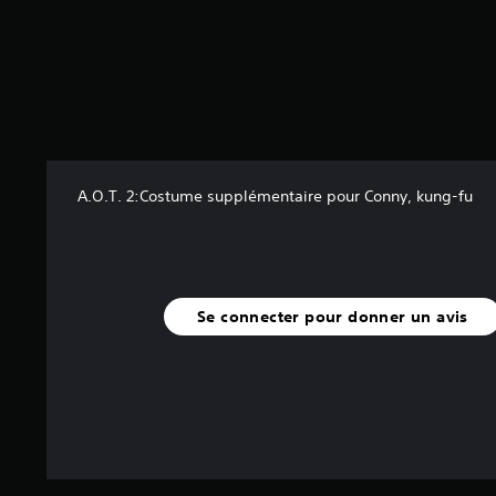
r
5
(
1
3
a
v
i
A.O.T. 2:Costume supplémentaire pour Conny, kung-fu
s
)
Se connecter pour donner un avis