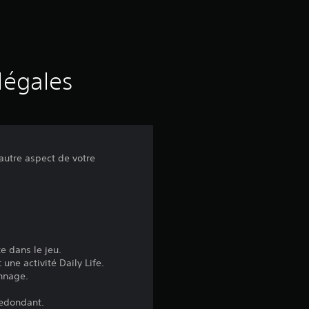
d
e
s
légales
a
v
autre aspect de votre
i
s
:
e dans le jeu.
ne activité Daily Life.
5
nnage.
redondant.