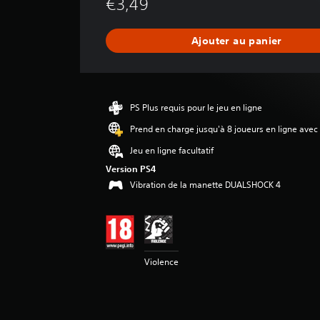
€3,49
e
n
n
Ajouter au panier
e
d
e
s
a
PS Plus requis pour le jeu en ligne
v
i
Prend en charge jusqu'à 8 joueurs en ligne avec
s
Jeu en ligne facultatif
:
Version PS4
5
Vibration de la manette DUALSHOCK 4
é
t
o
i
Violence
l
e
s
s
u