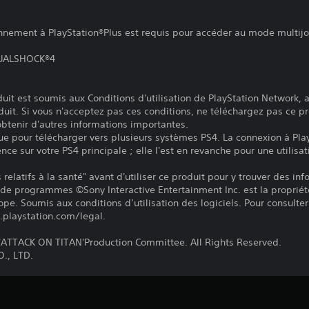
onnement à PlayStation®Plus est requis pour accéder au mode multij
 DUALSHOCK®4
it est soumis aux Conditions d'utilisation de PlayStation Network, a
duit. Si vous n'acceptez pas ces conditions, ne téléchargez pas ce pr
 obtenir d'autres informations importantes.
ue pour télécharger vers plusieurs systèmes PS4. La connexion à Pla
ence sur votre PS4 principale ; elle l'est en revanche pour une utilisat
relatifs à la santé" avant d'utiliser ce produit pour y trouver des in
 de programmes ©Sony Interactive Entertainment Inc. est la propriét
pe. Soumis aux conditions d’utilisation des logiciels. Pour consulter 
.playstation.com/legal.
TTACK ON TITAN'Production Committee. All Rights Reserved.
., LTD.