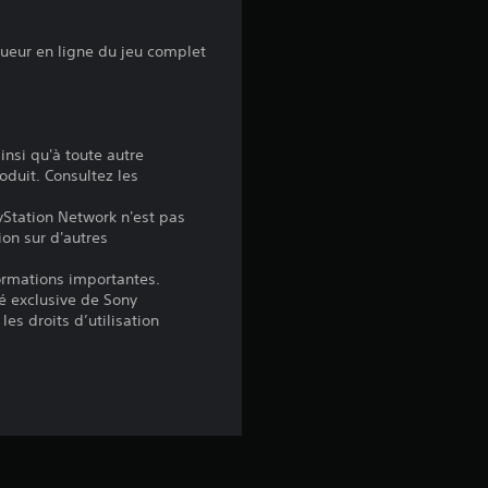
é
oueur en ligne du jeu complet
t
o
insi qu'à toute autre
i
oduit. Consultez les
yStation Network n'est pas
l
ion sur d'autres
e
formations importantes.
é exclusive de Sony
s
les droits d’utilisation
s
u
r