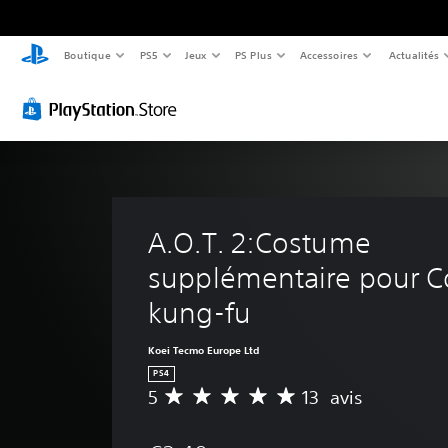
Boutique
PS5
Jeux
PS Plus
Accessoires
Actualités
A.O.T. 2:Costume 
supplémentaire pour C
kung-fu
Koei Tecmo Europe Ltd
PS4
5
13 avis
M
o
y