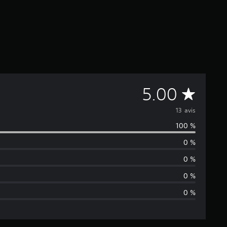
M
5.00
o
13 avis
100 %
y
0 %
e
0 %
n
0 %
0 %
n
e