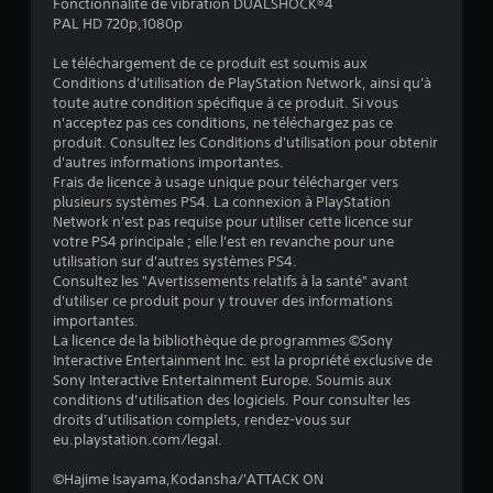
Fonctionnalité de vibration DUALSHOCK®4
PAL HD 720p,1080p
u
Le téléchargement de ce produit est soumis aux
r
Conditions d'utilisation de PlayStation Network, ainsi qu'à
toute autre condition spécifique à ce produit. Si vous
5
n'acceptez pas ces conditions, ne téléchargez pas ce
produit. Consultez les Conditions d'utilisation pour obtenir
(
d'autres informations importantes.
Frais de licence à usage unique pour télécharger vers
2
plusieurs systèmes PS4. La connexion à PlayStation
Network n'est pas requise pour utiliser cette licence sur
1
votre PS4 principale ; elle l'est en revanche pour une
utilisation sur d'autres systèmes PS4.
Consultez les "Avertissements relatifs à la santé" avant
d'utiliser ce produit pour y trouver des informations
a
importantes.
La licence de la bibliothèque de programmes ©Sony
v
Interactive Entertainment Inc. est la propriété exclusive de
Sony Interactive Entertainment Europe. Soumis aux
i
conditions d’utilisation des logiciels. Pour consulter les
droits d’utilisation complets, rendez-vous sur
s
eu.playstation.com/legal.
)
©Hajime Isayama,Kodansha/'ATTACK ON