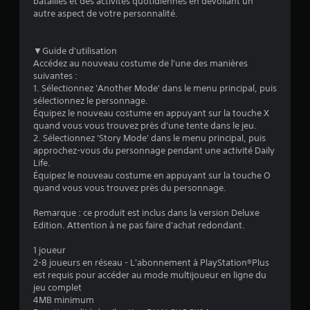
:
batailles et des activités quotidiennes en dévoilant un
autre aspect de votre personnalité.
4
.
▼Guide d'utilisation
Accédez au nouveau costume de l'une des manières
9
suivantes :
1. Sélectionnez 'Another Mode' dans le menu principal, puis
sélectionnez le personnage.
Équipez le nouveau costume en appuyant sur la touche X
é
quand vous vous trouvez près d'une tente dans le jeu.
2. Sélectionnez 'Story Mode' dans le menu principal, puis
t
approchez-vous du personnage pendant une activité Daily
Life.
o
Équipez le nouveau costume en appuyant sur la touche O
quand vous vous trouvez près du personnage.
i
Remarque : ce produit est inclus dans la version Deluxe
Edition. Attention à ne pas faire d'achat redondant.
l
1 joueur
e
2-8 joueurs en réseau - L'abonnement à PlayStation®Plus
est requis pour accéder au mode multijoueur en ligne du
s
jeu complet
4MB minimum
s