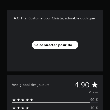
a
v
i
A.O.T. 2: Costume pour Christa, adorable gothique
s
)
Se connecter pour donner un avis
M
4.90
Avis global des joueurs
o
21 avis
90 %
y
10 %