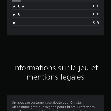
e
0 %
n
0 %
n
0 %
e
d
e
s
a
Informations sur le jeu et
v
mentions légales
i
s
Un nouveau costume a été ajouté pour Christa.
Un costume gothique mignon pour Christa. Profitez des