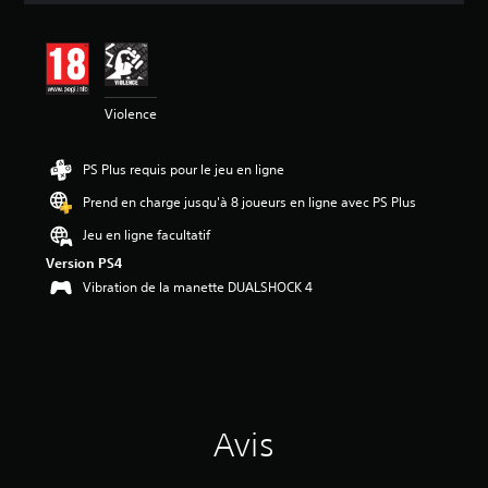
s
a
v
i
s
Violence
:
4
PS Plus requis pour le jeu en ligne
.
9
Prend en charge jusqu'à 8 joueurs en ligne avec PS Plus
é
Jeu en ligne facultatif
t
Version PS4
o
Vibration de la manette DUALSHOCK 4
i
l
e
s
s
u
r
5
Avis
(
2
1