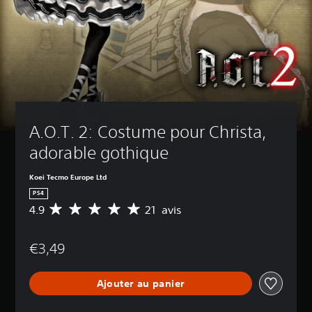
A.O.T. 2: Costume pour Christa, 
adorable gothique
Koei Tecmo Europe Ltd
PS4
4.9
21 avis
M
o
y
€3,49
e
n
n
Ajouter au panier
e
d
e