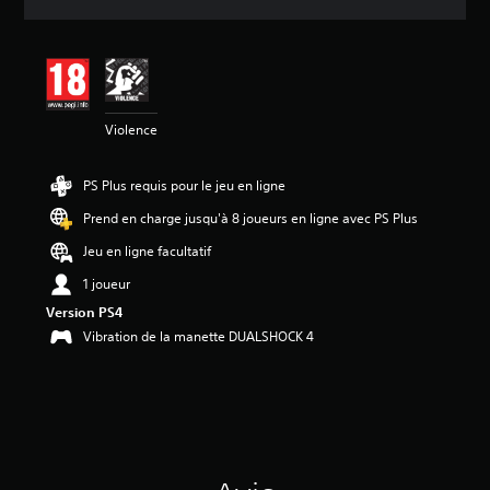
e
s
a
v
i
s
Violence
:
4
PS Plus requis pour le jeu en ligne
.
4
Prend en charge jusqu'à 8 joueurs en ligne avec PS Plus
é
Jeu en ligne facultatif
t
1 joueur
o
i
Version PS4
l
Vibration de la manette DUALSHOCK 4
e
s
s
u
r
5
(
8