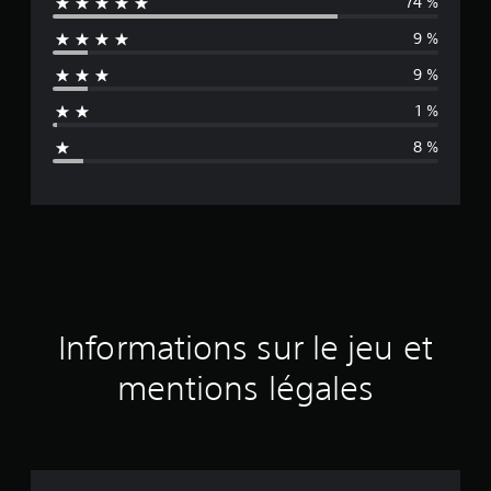
74 %
y
9 %
e
9 %
n
1 %
n
8 %
e
d
e
s
a
Informations sur le jeu et
v
mentions légales
i
s