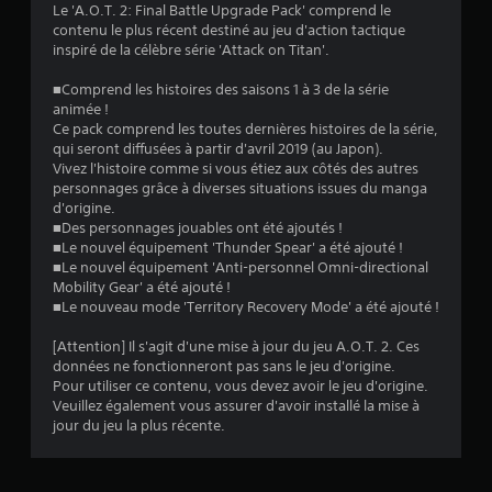
Le 'A.O.T. 2: Final Battle Upgrade Pack' comprend le
contenu le plus récent destiné au jeu d'action tactique
:
inspiré de la célèbre série 'Attack on Titan'.
4
■Comprend les histoires des saisons 1 à 3 de la série
animée !
.
Ce pack comprend les toutes dernières histoires de la série,
qui seront diffusées à partir d'avril 2019 (au Japon).
4
Vivez l'histoire comme si vous étiez aux côtés des autres
personnages grâce à diverses situations issues du manga
d'origine.
■Des personnages jouables ont été ajoutés !
é
■Le nouvel équipement 'Thunder Spear' a été ajouté !
■Le nouvel équipement 'Anti-personnel Omni-directional
t
Mobility Gear' a été ajouté !
■Le nouveau mode 'Territory Recovery Mode' a été ajouté !
o
[Attention] Il s'agit d'une mise à jour du jeu A.O.T. 2. Ces
i
données ne fonctionneront pas sans le jeu d'origine.
Pour utiliser ce contenu, vous devez avoir le jeu d'origine.
Veuillez également vous assurer d'avoir installé la mise à
l
jour du jeu la plus récente.
e