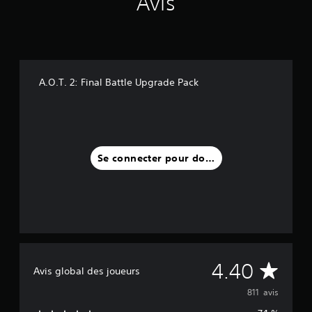
Avis
1
1
a
v
i
A.O.T. 2: Final Battle Upgrade Pack
s
)
Se connecter pour donner un avis
M
4.40
Avis global des joueurs
o
811 avis