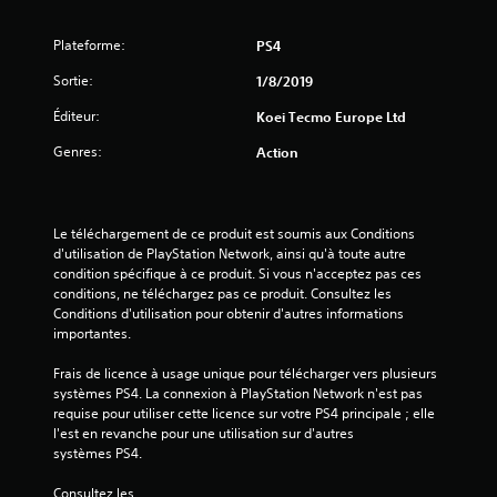
s
s
Plateforme:
PS4
u
Sortie:
1/8/2019
Éditeur:
Koei Tecmo Europe Ltd
r
Genres:
Action
5
(
Le téléchargement de ce produit est soumis aux Conditions 
8
d'utilisation de PlayStation Network, ainsi qu'à toute autre 
condition spécifique à ce produit. Si vous n'acceptez pas ces 
1
conditions, ne téléchargez pas ce produit. Consultez les 
Conditions d'utilisation pour obtenir d'autres informations 
1
importantes.
Frais de licence à usage unique pour télécharger vers plusieurs 
systèmes PS4. La connexion à PlayStation Network n'est pas 
a
requise pour utiliser cette licence sur votre PS4 principale ; elle 
l'est en revanche pour une utilisation sur d'autres 
v
systèmes PS4.
Consultez les 