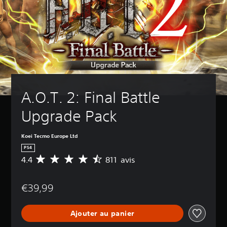
A.O.T. 2: Final Battle 
Upgrade Pack
Koei Tecmo Europe Ltd
PS4
4.4
811 avis
M
o
y
€39,99
e
n
n
Ajouter au panier
e
d