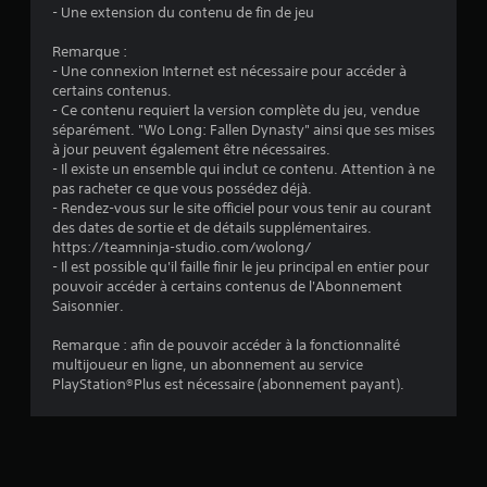
t
- Une extension du contenu de fin de jeu
o
Remarque :
- Une connexion Internet est nécessaire pour accéder à
i
certains contenus.
- Ce contenu requiert la version complète du jeu, vendue
l
séparément. "Wo Long: Fallen Dynasty" ainsi que ses mises
à jour peuvent également être nécessaires.
e
- Il existe un ensemble qui inclut ce contenu. Attention à ne
pas racheter ce que vous possédez déjà.
s
- Rendez-vous sur le site officiel pour vous tenir au courant
des dates de sortie et de détails supplémentaires.
s
https://teamninja-studio.com/wolong/
- Il est possible qu'il faille finir le jeu principal en entier pour
u
pouvoir accéder à certains contenus de l'Abonnement
Saisonnier.
r
Remarque : afin de pouvoir accéder à la fonctionnalité
5
multijoueur en ligne, un abonnement au service
PlayStation®Plus est nécessaire (abonnement payant).
(
3
8