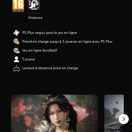
9
é
Violence
t
o
i
PS Plus requis pour le jeu en ligne
l
Prend en charge jusqu'à 5 joueurs en ligne avec PS Plus
e
s
Jeu en ligne facultatif
s
u
1 joueur
r
Lecture à distance prise en charge
5
(
3
8
a
v
i
s
)