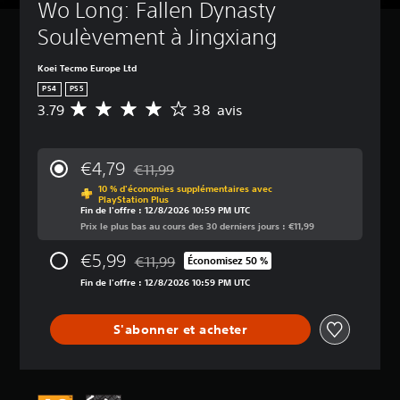
Wo Long: Fallen Dynasty 
Soulèvement à Jingxiang
Koei Tecmo Europe Ltd
PS4
PS5
3.79
38 avis
M
o
y
e
€4,79
€11,99
n
Remise par rapport au prix d'origine de €11,9
10 % d'économies supplémentaires avec
n
PlayStation Plus
e
Fin de l'offre : 12/8/2026 10:59 PM UTC
d
Prix le plus bas au cours des 30 derniers jours : €11,99
e
s
€5,99
€11,99
Économisez 50 %
Remise par rapport au prix d'origine de €11,
a
Fin de l'offre : 12/8/2026 10:59 PM UTC
v
i
s
S'abonner et acheter
:
3
.
7