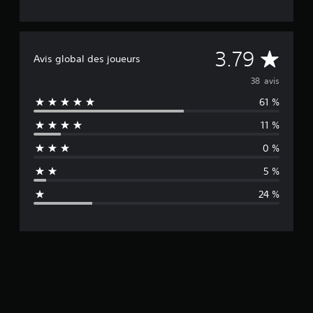
M
3.79
Avis global des joueurs
o
38 avis
61 %
y
11 %
e
0 %
n
5 %
n
24 %
e
d
e
s