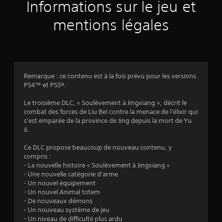
a
Informations sur le jeu et
v
mentions légales
i
s
Remarque : ce contenu est à la fois prévu pour les versions
PS4™ et PS5®.
:
Le troisième DLC, « Soulèvement à Jingxiang », décrit le
3
combat des forces de Liu Bei contre la menace de l'élixir qui
s'est emparée de la province de Jing depuis la mort de Yu
.
Ji.
7
Ce DLC propose beaucoup de nouveau contenu, y
compris :
9
- La nouvelle histoire « Soulèvement à Jingxiang »
- Une nouvelle catégorie d'arme
- Un nouvel équipement
- Un nouvel Animal totem
é
- De nouveaux démons
- Un nouveau système de jeu
- Un niveau de difficulté plus ardu