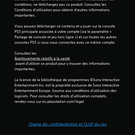
v
t
e
conditions, ne téléchargez pas ce produit. Consultez les 
o
a
a
Conditions d'utilisation pour obtenir d'autres informations 
u
n
u
importantes.
d
d
c
e
i
Vous pouvez télécharger ce contenu et y jouer sur la console 
é
s
o
PS5 principale associée à votre compte (via le paramètre « 
)
i
d
Partage de console et jeu hors ligne ») et sur toutes les autres 
V
n
e
consoles PS5 si vous vous connectez avec ce même compte.
o
f
m
u
o
a
Consultez les 
s
r
n
Avertissements relatifs à la santé
p
m
 avant d'utiliser ce produit pour y trouver des informations 
i
o
a
importantes.
è
u
t
r
v
i
La licence de la bibliothèque de programmes ©Sony Interactive 
e
e
o
Entertainment Inc. est la propriété exclusive de Sony Interactive 
à
z
n
Entertainment Europe. Soumis aux conditions d’utilisation des 
e
r
s
logiciels. Pour consulter les droits d’utilisation complets, 
n
é
p
rendez-vous sur eu.playstation.com/legal.
t
g
a
e
l
r
n
e
t
d
r
i
r
Charte de confidentialité et CLUF du jeu
l
c
e
a
u
l