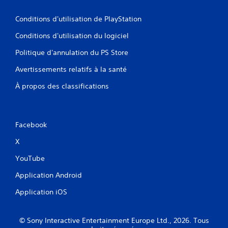
e
r
t
r
a
r
Conditions d'utilisation de PlayStation
t
f
e
i
f
Conditions d'utilisation du logiciel
s
c
i
o
a
Politique d'annulation du PS Store
c
p
l
h
t
Avertissements relatifs à la santé
e
a
i
d
g
À propos des classifications
e
o
e
c
t
n
h
ê
s
a
t
v
Facebook
q
e
i
u
h
s
X
e
a
u
j
u
YouTube
e
o
t
l
y
e
Application Android
s
l
(
t
H
e
Application iOS
i
U
s
c
D
L
k
)
© Sony Interactive Entertainment Europe Ltd., 2026. Tous
e
u
s