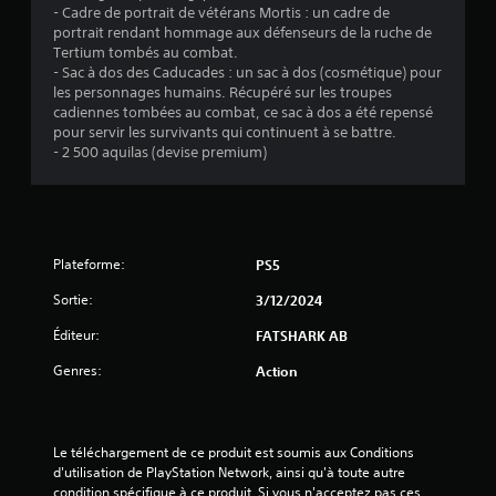
s
u
- Cadre de portrait de vétérans Mortis : un cadre de
r
j
s
portrait rendant hommage aux défenseurs de la ruche de
é
o
p
Tertium tombés au combat.
g
u
o
- Sac à dos des Caducades : un sac à dos (cosmétique) pour
l
e
u
les personnages humains. Récupéré sur les troupes
a
u
v
cadiennes tombées au combat, ce sac à dos a été repensé
r
b
e
pour servir les survivants qui continuent à se battre.
s
l
z
- 2 500 aquilas (devise premium)
d
p
e
e
a
d
s
r
e
p
a
s
o
m
j
Plateforme:
PS5
i
é
o
n
t
Sortie:
3/12/2024
y
t
r
s
s
e
Éditeur:
FATSHARK AB
d
t
r
'
Genres:
l
Action
i
i
a
c
n
s
k
t
o
s
é
r
Le téléchargement de ce produit est soumis aux Conditions 
(
r
t
d'utilisation de PlayStation Network, ainsi qu'à toute autre 
A
ê
i
condition spécifique à ce produit. Si vous n'acceptez pas ces 