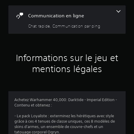
o
n
h
t
u
u
e
a
p
s
r
Communication en ligne
u
r
p
r
t
t
o
o
o
Chat rapide, Communication par ping
-
p
u
5
u
p
o
v
t
a
s
e
(
a
r
é
z
u
l
e
i
l
3
e
s
Informations sur le jeu et
n
o
u
.
d
n
3
r
i
mentions légales
g
.
q
S
d
u
e
u
e
A
j
n
a
r
u
e
s
a
d
u
v
i
u
Achetez Warhammer 40,000: Darktide - Imperial Edition -
.
i
b
x
Contenu et obtenez :
o
i
i
a
3
u
l
- Le pack Loyaliste : exterminez les hérétiques avec style
s
D
t
i
grâce à ces 4 tenues de classe uniques, ces 8 modèles de
r
V
skins d'armes, un ensemble de couvre-chefs et un
t
)
e
o
tatouage corporel Ogryn.
é