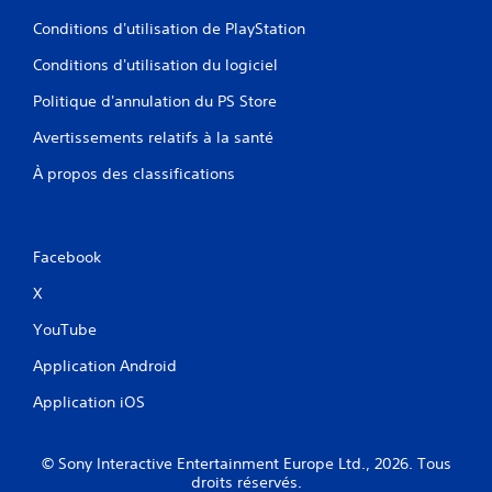
e
r
t
Conditions d'utilisation de PlayStation
r
a
r
t
f
e
Conditions d'utilisation du logiciel
i
f
s
c
i
Politique d'annulation du PS Store
o
a
c
p
l
h
Avertissements relatifs à la santé
t
e
a
i
d
g
À propos des classifications
e
o
e
c
t
n
h
ê
s
a
t
Facebook
v
q
e
i
u
h
X
s
e
a
u
j
YouTube
u
e
o
t
Application Android
l
y
e
s
l
(
Application iOS
t
H
e
i
U
s
c
D
L
© Sony Interactive Entertainment Europe Ltd., 2026. Tous
k
)
e
droits réservés.
u
s