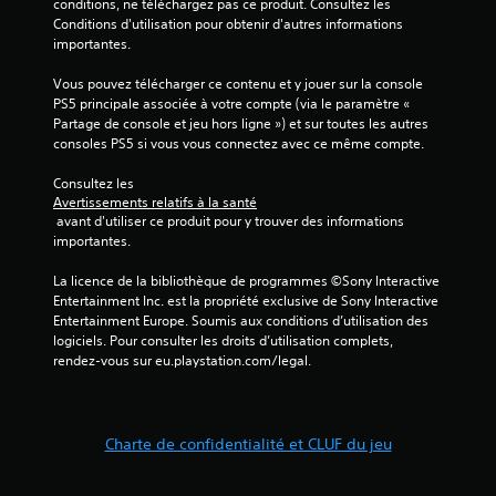
conditions, ne téléchargez pas ce produit. Consultez les 
v
t
e
Conditions d'utilisation pour obtenir d'autres informations 
o
a
a
importantes.
u
n
u
d
d
c
Vous pouvez télécharger ce contenu et y jouer sur la console 
e
i
é
PS5 principale associée à votre compte (via le paramètre « 
s
o
)
Partage de console et jeu hors ligne ») et sur toutes les autres 
i
d
consoles PS5 si vous vous connectez avec ce même compte.
V
n
e
o
f
m
Consultez les 
u
o
a
Avertissements relatifs à la santé
s
r
n
 avant d'utiliser ce produit pour y trouver des informations 
p
m
i
importantes.
o
a
è
u
t
r
La licence de la bibliothèque de programmes ©Sony Interactive 
v
i
e
Entertainment Inc. est la propriété exclusive de Sony Interactive 
e
o
à
Entertainment Europe. Soumis aux conditions d’utilisation des 
z
n
e
logiciels. Pour consulter les droits d’utilisation complets, 
r
s
n
rendez-vous sur eu.playstation.com/legal.
é
p
t
g
a
e
l
r
n
e
t
d
Charte de confidentialité et CLUF du jeu
r
i
r
l
c
e
a
u
l