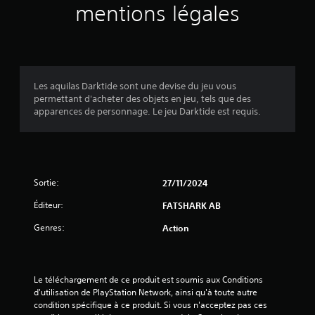
s
s
mentions légales
u
r
j
s
é
)
o
p
g
u
o
l
e
u
a
u
v
r
b
e
Les aquilas Darktide sont une devise du jeu vous
s
l
z
permettant d'acheter des objets en jeu, tels que des
d
p
e
apparences de personnage. Le jeu Darktide est requis.
e
a
d
s
r
e
p
a
s
o
m
j
i
é
o
n
Sortie:
27/11/2024
t
y
t
r
Éditeur:
FATSHARK AB
s
s
e
d
t
r
Genres:
Action
'
l
i
i
a
c
n
s
k
t
o
s
Le téléchargement de ce produit est soumis aux Conditions 
é
r
d'utilisation de PlayStation Network, ainsi qu'à toute autre 
(
r
t
condition spécifique à ce produit. Si vous n'acceptez pas ces 
A
ê
i