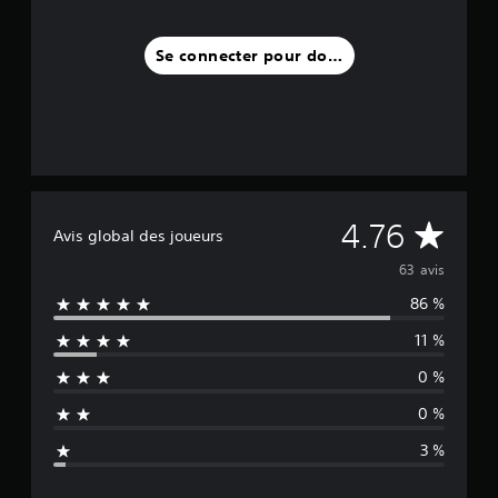
Se connecter pour donner un avis
M
4.76
Avis global des joueurs
o
63 avis
86 %
y
11 %
e
0 %
n
0 %
n
3 %
e