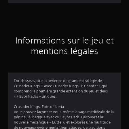
d
e
s
a
Informations sur le jeu et
v
mentions légales
i
s
Enrichissez votre expérience de grande stratégie de
Crusader Kings III avec Crusader Kings III: Chapter I, qui
:
comprend la première grande extension du jeu et deux
« Flavor Packs » uniques.
4
Crusader Kings: Fate of Iberia
.
Vous pouvez façonner vous-même la saga médiévale de la
péninsule ibérique avec ce Flavor Pack. Découvrez la
7
nouvelle mécanique « Lutte », et explorez une multitude
de nouveaux événements thématiques, de traditions