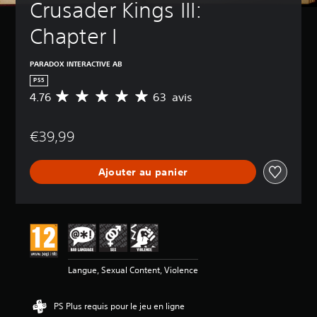
Crusader Kings III: 
Chapter I
PARADOX INTERACTIVE AB
PS5
4.76
63 avis
M
o
y
€39,99
e
n
n
Ajouter au panier
e
d
e
s
a
v
i
s
Langue, Sexual Content, Violence
:
4
PS Plus requis pour le jeu en ligne
.