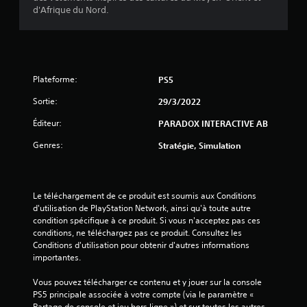
5
d'Afrique du Nord.
(
6
3
Plateforme:
PS5
Sortie:
29/3/2022
Éditeur:
PARADOX INTERACTIVE AB
a
Genres:
Stratégie, Simulation
v
i
Le téléchargement de ce produit est soumis aux Conditions 
s
d'utilisation de PlayStation Network, ainsi qu'à toute autre 
condition spécifique à ce produit. Si vous n'acceptez pas ces 
)
conditions, ne téléchargez pas ce produit. Consultez les 
Conditions d'utilisation pour obtenir d'autres informations 
importantes.
Vous pouvez télécharger ce contenu et y jouer sur la console 
PS5 principale associée à votre compte (via le paramètre « 
Partage de console et jeu hors ligne ») et sur toutes les autres 