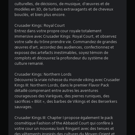
6
culturelles, de décisions, de musique, d'œuvres et de
modèles en 3D, de turbans extravagants et de cheveux
bouclés, et bien plus encore.
é
Crusader Kings: Royal Court
Entrez dans votre propre cour royale totalement
t
immersive avec Crusader Kings: Royal Court, et observez
votre salle du trône prendre vie. Commandez de grandes
o
œuvres d'art, accordez des audiences, confectionnez et
exposez des artefacts inestimables, soyez témoin de
complots et découvrez la profondeur du système de
i
culture remanié.
l
Crusader Kings: Northern Lords
Découvrez la vraie richesse du monde viking avec Crusader
e
Kings III: Northern Lords, dans le premier Flavor Pack
détaillé comprenant entre autres les aventures
s
courageuses des Varègues, des pierres runiques, des
sacrifices « Blót », des barbes de Vikings et des Berserkers
s
sauvages.
u
Crusader Kings III: Chapter I propose également le pack
cosmétique Fashion of the Abbasid Court qui confère à
r
votre cour un nouveau look fringant avec des tenues et
des vêtements inspirés des cultures du Moyen-Orient et