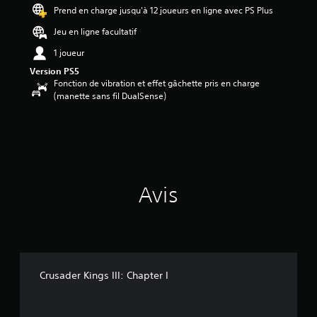
7
Prend en charge jusqu'à 12 joueurs en ligne avec PS Plus
6
Jeu en ligne facultatif
é
1 joueur
t
Version PS5
o
Fonction de vibration et effet gâchette pris en charge
i
(manette sans fil DualSense)
l
e
s
s
u
r
5
(
Avis
6
3
a
v
i
Crusader Kings III: Chapter I
s
)