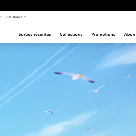
Assistance
Sorties récentes
Collections
Promotions
Abon