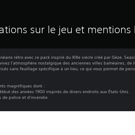
ations sur le jeu et mentions 
lnéaire rétro avec ce pack inspiré du XIXe siècle créé par Gèze. Seas
revivez l'atmosphère nostalgique des anciennes villes balnéaires, de 
lisés sans feuillage spécifique à un lieu, ce qui vous permet de per
ts magnifiques dont :
ébut des années 1900 inspirés de divers endroits aux États-Unis.
s de police et d'incendie
Le téléchargement de ce produit est sou
PS4, PS5