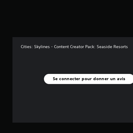
5
a
v
i
s
)
Cities: Skylines - Content Creator Pack: Seaside Resorts
Se connecter pour donner un avis