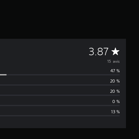
M
3.87
o
15 avis
47 %
y
20 %
e
20 %
n
0 %
13 %
n
e