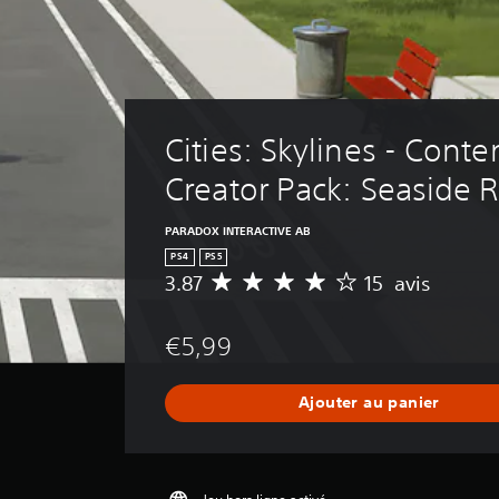
Cities: Skylines - Conte
Creator Pack: Seaside R
PARADOX INTERACTIVE AB
PS4
PS5
3.87
15 avis
M
o
y
€5,99
e
n
n
Ajouter au panier
e
d
e
s
a