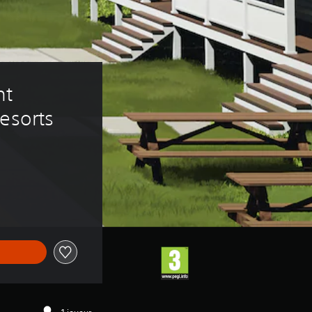
nt 
esorts