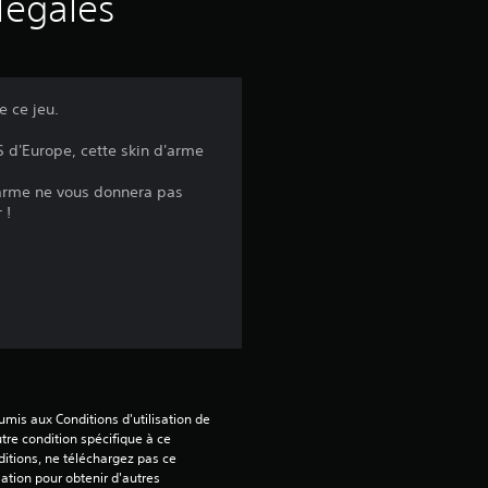
s
légales
a
v
e ce jeu.
i
S d'Europe, cette skin d'arme
s
d'arme ne vous donnera pas
 !
:
5
é
mis aux Conditions d'utilisation de 
tre condition spécifique à ce 
t
itions, ne téléchargez pas ce 
sation pour obtenir d'autres 