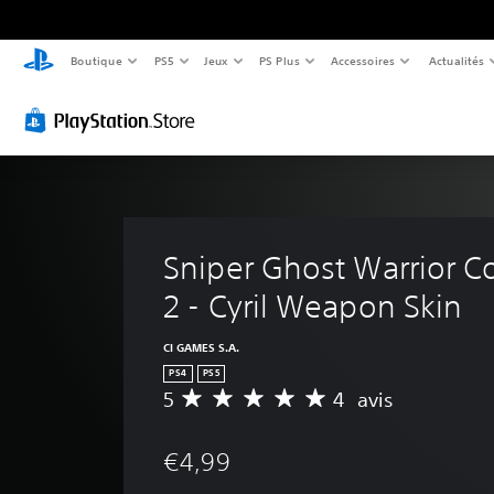
Boutique
PS5
Jeux
PS Plus
Accessoires
Actualités
Sniper Ghost Warrior Co
2 - Cyril Weapon Skin
CI GAMES S.A.
PS4
PS5
5
4 avis
M
o
y
€4,99
e
n