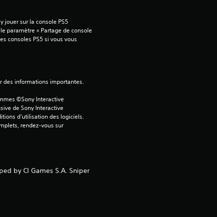
o
 jouer sur la console PS5 
i
 le paramètre « Partage de console 
tres consoles PS5 si vous vous 
l
e
ver des informations importantes.
s
ammes ©Sony Interactive 
s
sive de Sony Interactive 
ons d’utilisation des logiciels. 
omplets, rendez-vous sur 
u
r
5
oped by CI Games S.A. Sniper
(
4