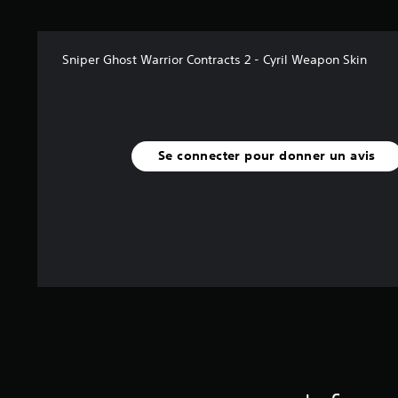
(
4
Sniper Ghost Warrior Contracts 2 - Cyril Weapon Skin
a
v
i
s
)
Se connecter pour donner un avis