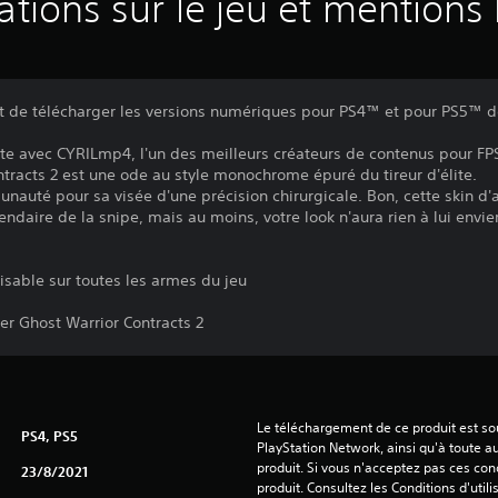
ations sur le jeu et mentions 
it de télécharger les versions numériques pour PS4™ et pour PS5™ d
cte avec CYRILmp4, l'un des meilleurs créateurs de contenus pour FP
tracts 2 est une ode au style monochrome épuré du tireur d'élite.
unauté pour sa visée d'une précision chirurgicale. Bon, cette skin 
daire de la snipe, mais au moins, votre look n'aura rien à lui envier
isable sur toutes les armes du jeu
er Ghost Warrior Contracts 2
Le téléchargement de ce produit est sou
PS4, PS5
PlayStation Network, ainsi qu'à toute au
produit. Si vous n'acceptez pas ces cond
23/8/2021
produit. Consultez les Conditions d'utili