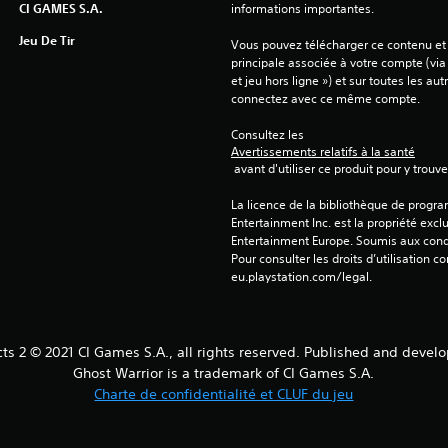
CI GAMES S.A.
informations importantes.
Jeu De Tir
Vous pouvez télécharger ce contenu et y
principale associée à votre compte (via
et jeu hors ligne ») et sur toutes les au
connectez avec ce même compte.
Consultez les 
Avertissements relatifs à la santé
 avant d'utiliser ce produit pour y trou
La licence de la bibliothèque de progr
Entertainment Inc. est la propriété exclu
Entertainment Europe. Soumis aux conditi
Pour consulter les droits d’utilisation c
eu.playstation.com/legal.
cts 2 © 2021 CI Games S.A., all rights reserved. Published and devel
Ghost Warrior is a trademark of CI Games S.A.
Charte de confidentialité et CLUF du jeu