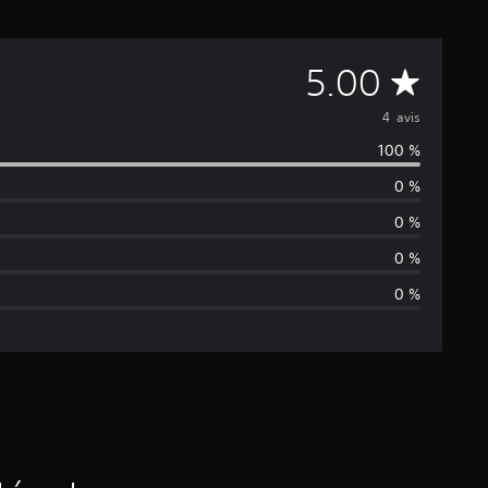
M
5.00
o
4 avis
100 %
y
0 %
e
0 %
n
0 %
0 %
n
e
d
e