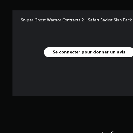
(
1
Sniper Ghost Warrior Contracts 2 - Safari Sadist Skin Pack
a
v
i
s
)
Se connecter pour donner un avis