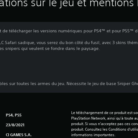
ations sur le jeu et mentions 
it de télécharger les versions numériques pour PS4™ et pour PS5™ d
LC Safari sadique, vous serez du bon côté du fusil, avec 3 skins thé
les snipers qui veulent se fondre dans le paysage.
ables sur toutes les armes du jeu. Nécessite le jeu de base Sniper Gh
Le téléchargement de ce produit est sou
PS4, PS5
PlayStation Network, ainsi qu'à toute au
produit. Si vous n'acceptez pas ces cond
23/8/2021
produit. Consultez les Conditions d'utili
CI GAMES S.A.
informations importantes.