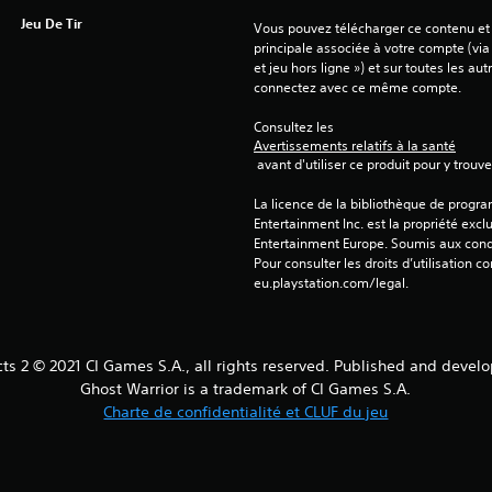
Jeu De Tir
Vous pouvez télécharger ce contenu et y
principale associée à votre compte (via
et jeu hors ligne ») et sur toutes les au
connectez avec ce même compte.
Consultez les 
Avertissements relatifs à la santé
 avant d'utiliser ce produit pour y trou
La licence de la bibliothèque de progr
Entertainment Inc. est la propriété exclu
Entertainment Europe. Soumis aux conditi
Pour consulter les droits d’utilisation c
eu.playstation.com/legal.
cts 2 © 2021 CI Games S.A., all rights reserved. Published and devel
Ghost Warrior is a trademark of CI Games S.A.
Charte de confidentialité et CLUF du jeu