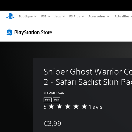
Boutique
PS5
Jeux
PS Plus
Accessoires
Actualités
Sniper Ghost Warrior Co
2 - Safari Sadist Skin Pa
CI GAMES S.A.
PS4
PS5
5
1 avis
M
o
y
€3,99
e
n