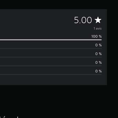
M
5.00
o
1 avis
100 %
y
0 %
e
0 %
n
0 %
0 %
n
e
d
e