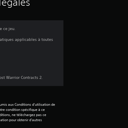
s
légales
a
v
e ce jeu.
i
matiques applicables à toutes
s
:
ost Warrior Contracts 2.
1
mis aux Conditions d'utilisation de 
é
tre condition spécifique à ce 
itions, ne téléchargez pas ce 
t
sation pour obtenir d'autres 