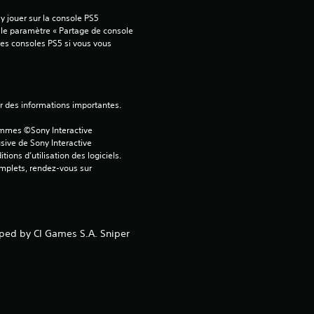
o
 jouer sur la console PS5 
 le paramètre « Partage de console 
i
tres consoles PS5 si vous vous 
l
e
ver des informations importantes.
s
ammes ©Sony Interactive 
sive de Sony Interactive 
u
ons d’utilisation des logiciels. 
omplets, rendez-vous sur 
r
5
oped by CI Games S.A. Sniper
(
1