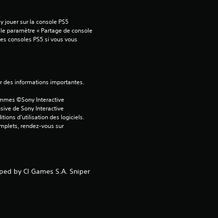
o
 jouer sur la console PS5 
i
 le paramètre « Partage de console 
tres consoles PS5 si vous vous 
l
e
ver des informations importantes.
s
ammes ©Sony Interactive 
u
sive de Sony Interactive 
ons d’utilisation des logiciels. 
omplets, rendez-vous sur 
r
5
(
oped by CI Games S.A. Sniper
1