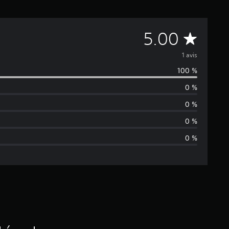
M
5.00
o
1 avis
100 %
y
0 %
e
0 %
n
0 %
0 %
n
e
d
e