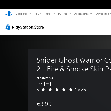
Boutique
PS5
Jeux
PS Plus
Accessoires
Actualités
Sniper Ghost Warrior Co
2 - Fire & Smoke Skin P
CI GAMES S.A.
PS4
PS5
5
1 avis
M
o
y
€3,99
e
n