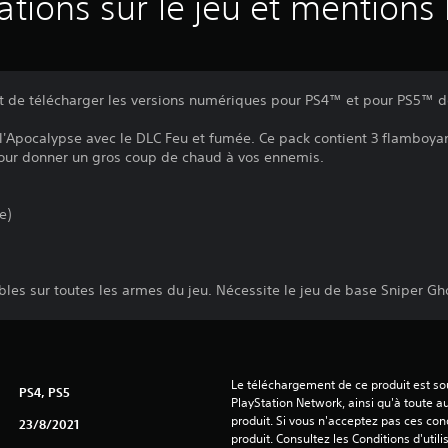
ations sur le jeu et mentions 
it de télécharger les versions numériques pour PS4™ et pour PS5™ d
'Apocalypse avec le DLC Feu et fumée. Ce pack contient 3 flamboyant
pour donner un gros coup de chaud à vos ennemis.
e)
ables sur toutes les armes du jeu. Nécessite le jeu de base Sniper Gh
Le téléchargement de ce produit est sou
PS4, PS5
PlayStation Network, ainsi qu'à toute au
produit. Si vous n'acceptez pas ces cond
23/8/2021
produit. Consultez les Conditions d'utili