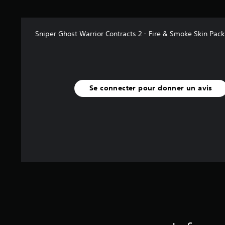
(
1
Sniper Ghost Warrior Contracts 2 - Fire & Smoke Skin Pack
a
v
i
s
)
Se connecter pour donner un avis