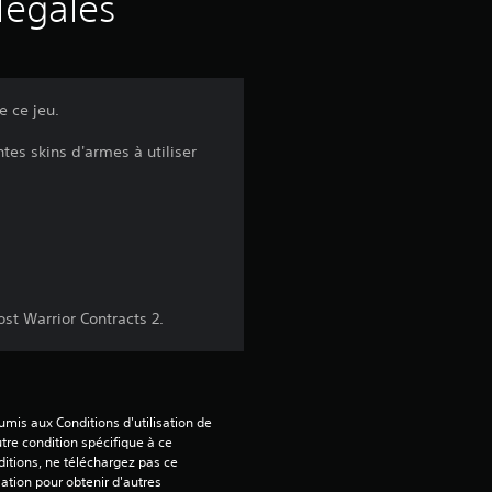
s
légales
a
v
e ce jeu.
i
es skins d'armes à utiliser
s
:
1
ost Warrior Contracts 2.
é
mis aux Conditions d'utilisation de 
tre condition spécifique à ce 
t
itions, ne téléchargez pas ce 
sation pour obtenir d'autres 