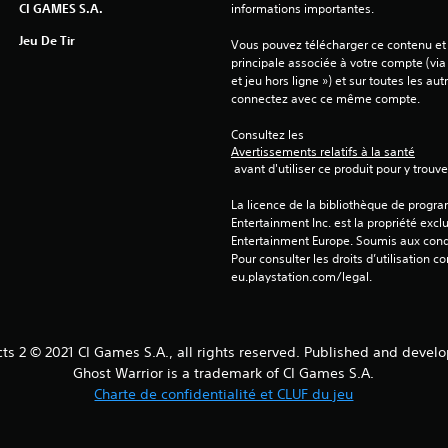
CI GAMES S.A.
informations importantes.
Jeu De Tir
Vous pouvez télécharger ce contenu et y
principale associée à votre compte (via
et jeu hors ligne ») et sur toutes les au
connectez avec ce même compte.
Consultez les 
Avertissements relatifs à la santé
 avant d'utiliser ce produit pour y trou
La licence de la bibliothèque de progr
Entertainment Inc. est la propriété exclu
Entertainment Europe. Soumis aux conditi
Pour consulter les droits d’utilisation c
eu.playstation.com/legal.
cts 2 © 2021 CI Games S.A., all rights reserved. Published and devel
Ghost Warrior is a trademark of CI Games S.A.
Charte de confidentialité et CLUF du jeu