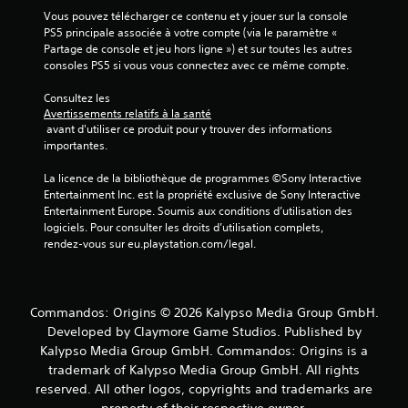
a
n
u
Vous pouvez télécharger ce contenu et y jouer sur la console 
n
v
s
PS5 principale associée à votre compte (via le paramètre « 
e
i
s
Partage de console et jeu hors ligne ») et sur toutes les autres 
t
t
o
consoles PS5 si vous vous connectez avec ce même compte.
t
e
n
e
s
t
Consultez les 
s
à
p
Avertissements relatifs à la santé
.
l
r
 avant d'utiliser ce produit pour y trouver des informations 
'
o
importantes.
é
p
c
o
La licence de la bibliothèque de programmes ©Sony Interactive 
r
s
Entertainment Inc. est la propriété exclusive de Sony Interactive 
a
é
Entertainment Europe. Soumis aux conditions d’utilisation des 
n
e
logiciels. Pour consulter les droits d’utilisation complets, 
d
s
rendez-vous sur eu.playstation.com/legal.
a
.
n
s
J
u
Commandos: Origins © 2026 Kalypso Media Group GmbH.
o
n
Developed by Claymore Game Studios. Published by
u
t
Kalypso Media Group GmbH. Commandos: Origins is a
e
a
m
trademark of Kalypso Media Group GmbH. All rights
b
p
l
reserved. All other logos, copyrights and trademarks are
s
e
property of their respective owner.