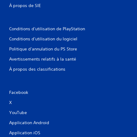
e
B
À propos de SIE
m
a
e
s
n
i
t
q
Conditions d'utilisation de PlayStation
s
u
Conditions d'utilisation du logiciel
u
e
r
)
Politique d'annulation du PS Store
l
V
e
Avertissements relatifs à la santé
o
s
u
À propos des classifications
t
s
p
o
o
u
u
c
Facebook
v
h
e
e
X
z
s
r
YouTube
V
a
o
l
Application Android
u
e
s
n
Application iOS
p
t