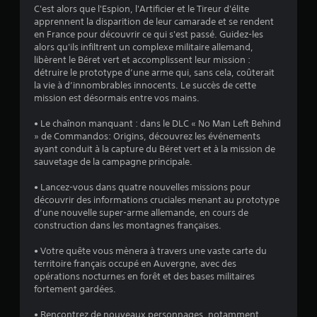
s
s
i
.
C'est alors que l'Espion, l'Artificier et le Tireur d'élite
s
é
q
apprennent la disparition de leur camarade et se rendent
o
v
u
en France pour découvrir ce qui s'est passé. Guidez-les
n
é
alors qu'ils infiltrent un complexe militaire allemand,
e
t
n
libèrent le Béret vert et accomplissent leur mission :
)
é
e
détruire le prototype d’une arme qui, sans cela, coûterait
g
m
D
la vie à d’innombrables innocents. Le succès de cette
a
e
e
mission est désormais entre vos mains.
l
n
s
e
t
o
• Le chaînon manquant : dans le DLC « No Man Left Behind
m
s
p
» de Commandos: Origins, découvrez les événements
e
r
t
ayant conduit à la capture du Béret vert et à la mission de
n
a
i
sauvetage de la campagne principale.
t
p
o
f
i
n
• Lancez-vous dans quatre nouvelles missions pour
o
d
s
découvrir des informations cruciales menant au prototype
u
e
p
d’une nouvelle super-arme allemande, en cours de
r
s
e
construction dans les montagnes françaises.
n
(
r
i
a
m
• Votre quête vous mènera à travers une vaste carte du
e
c
e
territoire français occupé en Auvergne, avec des
s
t
t
opérations nocturnes en forêt et des bases militaires
o
i
t
fortement gardées.
r
o
a
a
n
n
• Rencontrez de nouveaux personnages, notamment