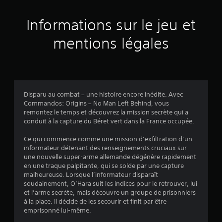
)
e
s
s
g
n
v
l
L
i
Informations sur le jeu et
o
e
v
a
c
s
e
b
mentions légales
a
i
a
l
l
n
u
e
e
f
d
s
d
o
e
o
e
r
d
u
s
m
i
l
Disparu au combat – une histoire encore inédite. Avec
j
a
f
a
Commandos: Origins – No Man Left Behind, vous
o
t
f
s
remontez le temps et découvrez la mission secrète qui a
i
i
y
a
conduit à la capture du Béret vert dans la France occupée.
o
c
s
i
n
u
t
s
Ce qui commence comme une mission d’exfiltration d’un
s
l
i
i
informateur détenant des renseignements cruciaux sur
v
t
e
c
une nouvelle super-arme allemande dégénère rapidement
i
é
d
en une traque palpitante, qui se solde par une capture
k
s
p
e
malheureuse. Lorsque l’informateur disparaît
s
u
o
t
soudainement, O’Hara suit les indices pour le retrouver, lui
(
e
u
e
et l’arme secrète, mais découvre un groupe de prisonniers
B
l
r
x
à la place. Il décide de les secourir et finit par être
l
l
a
t
emprisonné lui-même.
e
e
s
e