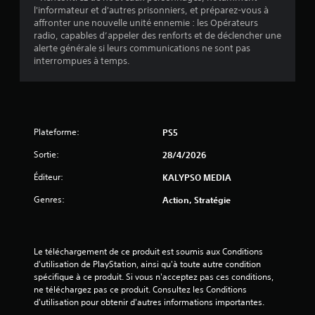
l
s
t
l'informateur et d'autres prisonniers, et préparez-vous à
e
o
d
affronter une nouvelle unité ennemie : les Opérateurs
m
ù
'
radio, capables d’appeler des renforts et de déclencher une
e
v
i
alerte générale si leurs communications ne sont pas
n
o
n
interrompues à temps.
t
u
v
o
s
e
u
d
r
p
e
s
a
v
e
r
e
r
Plateforme:
PS5
v
z
l
Sortie:
28/4/2026
i
r
e
b
é
s
Éditeur:
KALYPSO MEDIA
r
p
j
a
o
o
Genres:
Action, Stratégie
t
n
y
i
d
s
o
r
t
n
e
i
Le téléchargement de ce produit est soumis aux Conditions 
s
à
c
d'utilisation de PlayStation, ainsi qu'à toute autre condition 
d
d
k
spécifique à ce produit. Si vous n'acceptez pas ces conditions, 
e
e
s
ne téléchargez pas ce produit. Consultez les Conditions 
s
s
v
d'utilisation pour obtenir d'autres informations importantes.
m
i
o