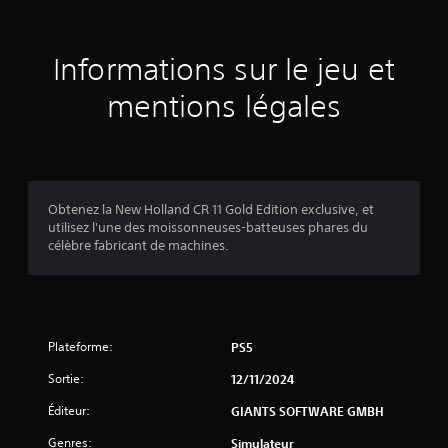
i
h
t
a
p
l
u
r
Informations sur le jeu et
t
o
e
-
p
mentions légales
p
o
s
a
s
r
é
s
l
e
e
s
u
u
.
Obtenez la New Holland CR 11 Gold Edition exclusive, et
r
utilisez l'une des moissonneuses-batteuses phares du
r
.
célèbre fabricant de machines.
5
(
7
Plateforme:
PS5
4
Sortie:
12/11/2024
Éditeur:
GIANTS SOFTWARE GMBH
1
Genres:
Simulateur