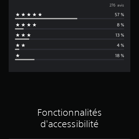
t
o
276 avis
r
é
57 %
y
s
.
8 %
e
13 %
n
4 %
n
18 %
e
d
e
s
a
Fonctionnalités
v
d'accessibilité
i