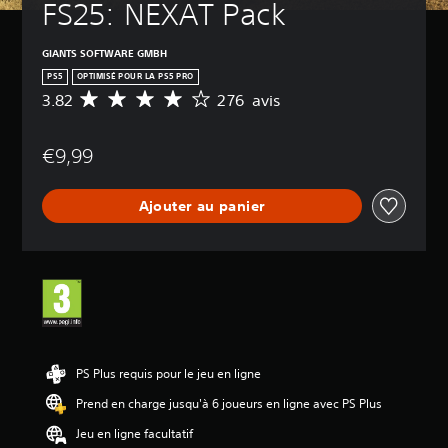
FS25: NEXAT Pack
S
e
u
GIANTS SOFTWARE GMBH
l
PS5
OPTIMISÉ POUR LA PS5 PRO
s
3.82
276 avis
M
l
o
e
y
s
€9,99
e
é
n
l
n
é
Ajouter au panier
e
m
d
e
e
n
s
t
a
s
v
c
i
l
s
é
s
:
d
PS Plus requis pour le jeu en ligne
3
e
Prend en charge jusqu'à 6 joueurs en ligne avec PS Plus
.
l
8
'
Jeu en ligne facultatif
2
i