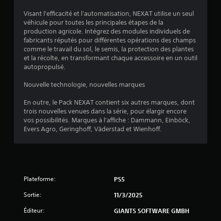
l
Visant l'efficacité et l'automatisation, NEXAT utilise un seul
e
véhicule pour toutes les principales étapes de la
production agricole. Intégrez des modules individuels de
s
fabricants réputés pour différentes opérations des champs
comme le travail du sol, le semis, la protection des plantes
s
et la récolte, en transformant chaque accessoire en un outil
autopropulsé.
u
Nouvelle technologie, nouvelles marques
r
En outre, le Pack NEXAT contient six autres marques, dont
trois nouvelles venues dans la série, pour élargir encore
5
vos possibilités. Marques à l'affiche : Dammann, Einböck,
Evers Agro, Geringhoff, Väderstad et Wienhoff.
(
2
7
Plateforme:
PS5
6
Sortie:
11/3/2025
Éditeur:
GIANTS SOFTWARE GMBH