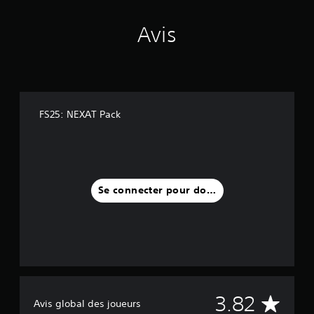
i
n
Avis
c
i
p
a
u
x
d
FS25: NEXAT Pack
u
j
e
u
s
o
Se connecter pour donner un avis
n
t
s
o
u
s
-
t
M
3.82
i
Avis global des joueurs