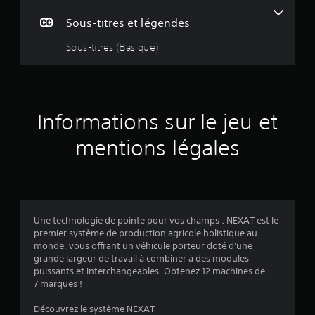
s
Sous-titres et légendes
Sous-titres (Basique)
:
3
.
Informations sur le jeu et
8
mentions légales
2
é
Une technologie de pointe pour vos champs : NEXAT est le
premier système de production agricole holistique au
t
monde, vous offrant un véhicule porteur doté d'une
grande largeur de travail à combiner à des modules
o
puissants et interchangeables. Obtenez 12 machines de
7 marques !
i
Découvrez le système NEXAT