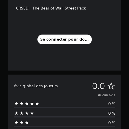
CRSED - The Bear of Wall Street Pack
Se connecter pour donner un avis
A
0.0
Avis global des joueurs
u
Aucun avis
0 %
c
0 %
u
0 %
n