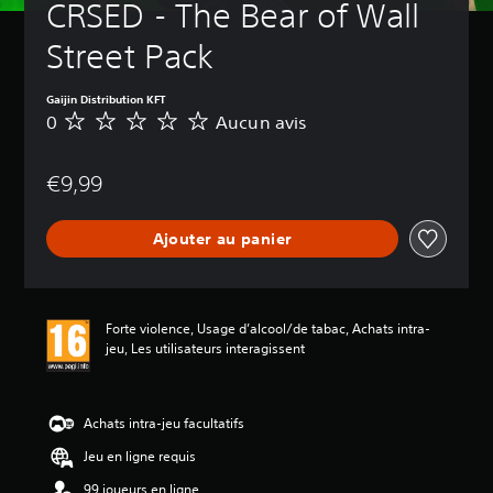
CRSED - The Bear of Wall 
Street Pack
Gaijin Distribution KFT
0
Aucun avis
A
u
c
€9,99
u
n
a
Ajouter au panier
v
i
s
Forte violence, Usage d’alcool/de tabac, Achats intra-
jeu, Les utilisateurs interagissent
Achats intra-jeu facultatifs
Jeu en ligne requis
99 joueurs en ligne