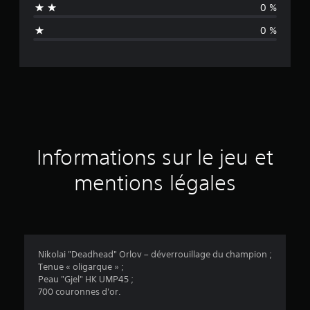
0 %
a
0 %
v
i
s
Informations sur le jeu et
mentions légales
Nikolai "Deadhead" Orlov – déverrouillage du champion ;
Tenue « oligarque » ;
Peau "Gjel" HK UMP45 ;
700 couronnes d'or.